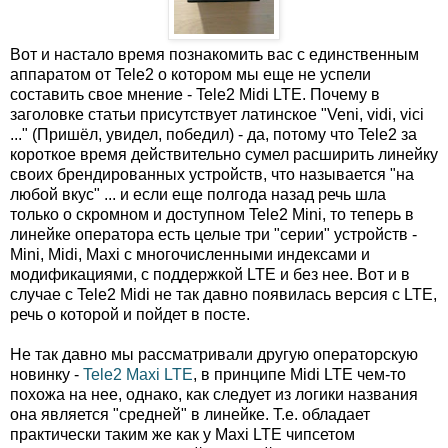
Вот и настало время познакомить вас с единственным
аппаратом от Tele2 о котором мы еще не успели
составить свое мнение - Tele2 Midi LTE. Почему в
заголовке статьи присутствует латинское "Veni, vidi, vici
..." (Пришёл, увидел, победил) - да, потому что Tele2 за
короткое время действительно сумел расширить линейку
своих брендированных устройств, что называется "на
любой вкус" ... и если еще полгода назад речь шла
только о скромном и доступном Tele2 Mini, то теперь в
линейке оператора есть целые три "серии" устройств -
Mini, Midi, Maxi с многочисленными индексами и
модификациями, с поддержкой LTE и без нее. Вот и в
случае с Tele2 Midi не так давно появилась версия с LTE,
речь о которой и пойдет в посте.
Не так давно мы рассматривали другую операторскую
новинку -
Tele2 Maxi LTE
, в принципе Midi LTE чем-то
похожа на нее, однако, как следует из логики названия
она является "средней" в линейке. Т.е. обладает
практически таким же как у Maxi LTE чипсетом