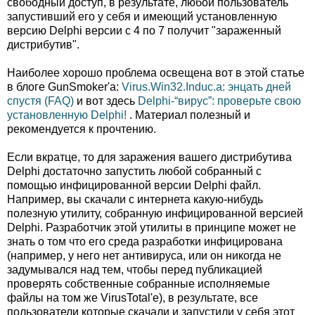
свободный доступ, в результате, любой пользователь
запустивший его у себя и имеющий установленную
версию Delphi версии с 4 по 7 получит "зараженный
дистрибутив".
Наиболее хорошо проблема освещена вот в этой статье
в блоге GunSmoker'а:
Virus.Win32.Induc.a: энцать дней
спустя (FAQ)
и вот здесь
Delphi-“вирус”: проверьте свою
установленную Delphi!
. Материал полезный и
рекомендуется к прочтению.
Если вкратце, то для заражения вашего дистрибутива
Delphi достаточно запустить любой собранный с
помощью инфицированной версии Delphi файл.
Например, вы скачали с интернета какую-нибудь
полезную утилиту, собранную инфицированной версией
Delphi. Разработчик этой утилиты в принципе может не
знать о том что его среда разработки инфицирована
(например, у него нет антивируса, или он никогда не
задумывался над тем, чтобы перед публикацией
проверять собственные собранные исполняемые
файлы на том же VirusTotal'е), в результате, все
пользователи которые скачали и запустили у себя этот