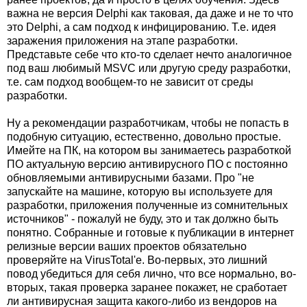
важна не версия Delphi как таковая, да даже и не то что
это Delphi, а сам подход к инфицированию. Т.е. идея
заражения приложения на этапе разработки.
Представьте себе что кто-то сделает нечто аналогичное
под ваш любимый MSVC или другую среду разработки,
т.е. сам подход вообщем-то не зависит от среды
разработки.
Ну а рекомендации разработчикам, чтобы не попасть в
подобную ситуацию, естественно, довольно простые.
Имейте на ПК, на котором вы занимаетесь разработкой
ПО актуальную версию антивирусного ПО с постоянно
обновляемыми антивирусными базами. Про "не
запускайте на машине, которую вы используете для
разработки, приложения полученные из сомнительных
источников" - пожалуй не буду, это и так должно быть
понятно. Собранные и готовые к публикации в интернет
релизные версии ваших проектов обязательно
проверяйте на VirusTotal'е. Во-первых, это лишний
повод убедиться для себя лично, что все нормально, во-
вторых, такая проверка заранее покажет, не сработает
ли антивирусная защита какого-либо из вендоров на