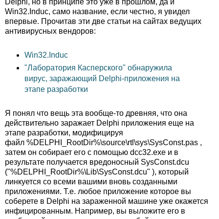
Delphi, но в принципе это уже в прошлом, да и
Win32.Induc, само название, если честно, я увидел
впервые. Прочитав эти две статьи на сайтах ведущих
антивирусных вендоров:
Win32.Induc
"Лаборатория Касперского" обнаружила
вирус, заражающий Delphi-приложения на
этапе разработки
Я понял что вещь эта вообще-то древняя, что она
действительно заражает Delphi приложения еще на
этапе разработки, модифицируя
файл %DELPHI_RootDir%\source\rtl\sys\SysConst.pas ,
затем он собирает его с помощью dcc32.exe и в
результате получается вредоносный SysConst.dcu
("%DELPHI_RootDir%\Lib\SysConst.dcu" ), который
линкуется со всеми вашими вновь созданными
приложениями. Т.е. любое приложение которое вы
соберете в Delphi на зараженной машине уже окажется
инфицированным. Например, вы выложите его в