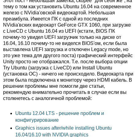
Этот пост - небольшая заметка, скорее "для себя же", на
тему о том как установить Ubuntu 16.04 на современное
железо с NVidia'овской видеокартой. Небольшая
преамбула. Имеется ПК с одной из последних
NVidia'вских видеокарт GeForce GTX 1060, при загрузке
с LiveCD с Ubuntu 16.04 из UEFI (кстати, BIOS ПК
почему-то увидел UEFI загрузчик только на диске от
16.04, 16.10 почему-то не виделся BIOS'ом, если была
выставлена UEFI загрузка и отключен Legacy mode, но
это уже тема для другого поста) графический интерфейс
Unity просто не отображался. Т.е. после выбора опции
Try Ubuntu (загрузка с LiveCD) или Install Ubuntu
(установка ОС) - ничего не происходило. Видеокарта при
этом была подключена к монитору через HDMI кабель. В
решении проблемы мне помогли две статьи,
рекомендую внимательно прочитать в случае если вы
столкнетесь с аналогичной проблемой:
Ubuntu 12.04 LTS - решение проблем и
конфигурирование
Graphics issues after/while installing Ubuntu
16.04/16.10 with NVIDIA graphics