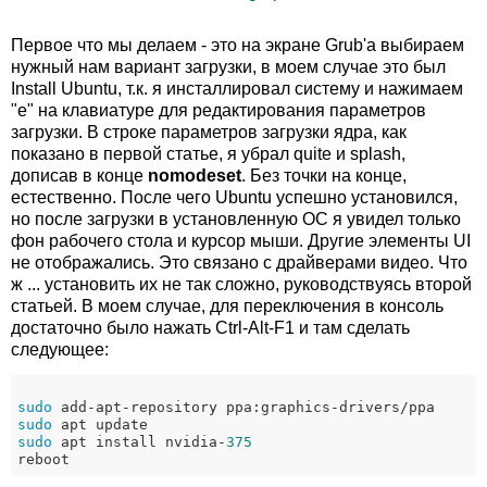
Первое что мы делаем - это на экране Grub'а выбираем
нужный нам вариант загрузки, в моем случае это был
Install Ubuntu, т.к. я инсталлировал систему и нажимаем
"e" на клавиатуре для редактирования параметров
загрузки. В строке параметров загрузки ядра, как
показано в первой статье, я убрал quite и splash,
дописав в конце
nomodeset
. Без точки на конце,
естественно. После чего Ubuntu успешно установился,
но после загрузки в установленную ОС я увидел только
фон рабочего стола и курсор мыши. Другие элементы UI
не отображались. Это связано с драйверами видео. Что
ж ... установить их не так сложно, руководствуясь второй
статьей. В моем случае, для переключения в консоль
достаточно было нажать Ctrl-Alt-F1 и там сделать
следующее:
sudo
sudo
sudo
 apt install nvidia-
375