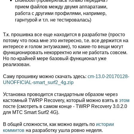
Bluetooth (проверялась только передача /
прием файлов между двумя аппаратами,
работа с другими профилями, например,
гарнтурой и т.п. не тестировалась)
Т.к. прошивка все еще находится в разработке (просто
потому что пока мне это интересно, т.е. все держится на
интересе и голом энтузиазме), то какие-то вещи могут
функционировать некорректно или не работать совсем.
Но по-крайней мере базовый функционал уже
реализован.
Саму прошивку можно скачать здесь:
cm-13.0-20170128-
UNOFFICIAL-smart_surf2_4g.zip
Установка проводится стандартным образом через
кастомный TWRP Recovery, который можно взять в
этом
посте (смотреть в самом конце - TWRP Recovery 3.0.2.0
для МТС Smart Surf2 4G).
В общей сложности, как можно видеть по
истории
коммитов
на разработку ушла ровно неделя.