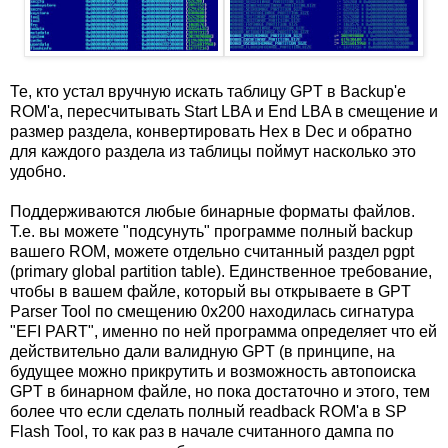
Те, кто устал вручную искать таблицу GPT в Backup'е
ROM'а, пересчитывать Start LBA и End LBA в смещение и
размер раздела, конвертировать Hex в Dec и обратно
для каждого раздела из таблицы поймут насколько это
удобно.
Поддерживаются любые бинарные форматы файлов.
Т.е. вы можете "подсунуть" программе полный backup
вашего ROM, можете отдельно считанный раздел pgpt
(primary global partition table). Единственное требование,
чтобы в вашем файле, который вы открываете в GPT
Parser Tool по смещению 0x200 находилась сигнатура
"EFI PART", именно по ней программа определяет что ей
действительно дали валидную GPT (в принципе, на
будущее можно прикрутить и возможность автопоиска
GPT в бинарном файле, но пока достаточно и этого, тем
более что если сделать полный readback ROM'а в SP
Flash Tool, то как раз в начале считанного дампа по