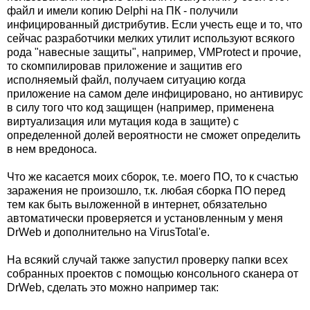
файл и имели копию Delphi на ПК - получили
инфицированный дистрибутив. Если учесть еще и то, что
сейчас разработчики мелких утилит используют всякого
рода "навесные защиты", например, VMProtect и прочие,
то скомпилировав приложение и защитив его
исполняемый файл, получаем ситуацию когда
приложение на самом деле инфицировано, но антивирус
в силу того что код защищен (например, применена
виртуализация или мутация кода в защите) с
определенной долей вероятности не сможет определить
в нем вредоноса.
Что же касается моих сборок, т.е. моего ПО, то к счастью
заражения не произошло, т.к. любая сборка ПО перед
тем как быть выложенной в интернет, обязательно
автоматически проверяется и установленным у меня
DrWeb и дополнительно на VirusTotal'е.
На всякий случай также запустил проверку папки всех
собранных проектов с помощью консольного сканера от
DrWeb, сделать это можно например так: