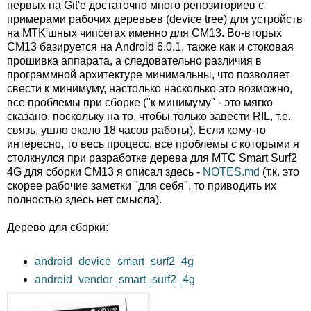
первых на Git'е достаточно много репозиториев с
примерами рабочих деревьев (device tree) для устройств
на MTK'шных чипсетах именно для CM13. Во-вторых
CM13 базируется на Android 6.0.1, также как и стоковая
прошивка аппарата, а следовательно различия в
программной архитектуре минимальны, что позволяет
свести к минимуму, настолько насколько это возможно,
все проблемы при сборке ("к минимуму" - это мягко
сказано, поскольку на то, чтобы только завести RIL, т.е.
связь, ушло около 18 часов работы). Если кому-то
интересно, то весь процесс, все проблемы с которыми я
столкнулся при разработке дерева для МТС Smart Surf2
4G для сборки CM13 я описал здесь -
NOTES.md
(т.к. это
скорее рабочие заметки "для себя", то приводить их
полностью здесь нет смысла).
Дерево для сборки:
android_device_smart_surf2_4g
android_vendor_smart_surf2_4g