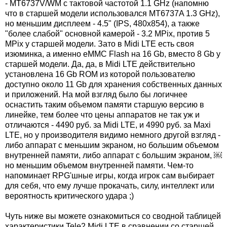
- MT6737V/WM с тактовой частотой 1.1 GHz (напомню
что в старшей модели использовался MT6737A 1.3 GHz),
но меньшим дисплеем - 4.5" (IPS, 480x854), а также
"более слабой" основной камерой - 3.2 MPix, против 5
MPix у старшей модели. Зато в Midi LTE есть своя
изюминка, а именно eMMC Flash на 16 Gb, вместо 8 Gb у
старшей модели. Да, да, в Midi LTE действительно
установлена 16 Gb ROM из которой пользователю
доступно около 11 Gb для хранения собственных данных
и приложений. На мой взгляд было бы логичнее
оснастить таким объемом памяти старшую версию в
линейке, тем более что цены аппаратов не так уж и
отличаются - 4490 руб. за Midi LTE, и 4990 руб. за Maxi
LTE, но у производителя видимо немного другой взгляд -
либо аппарат с меньшим экраном, но большим объемом
внутренней памяти, либо аппарат с большим экраном, ￼
но меньшим объемом внутренней памяти. Чем-то
напоминает RPG'шные игры, когда игрок сам выбирает
для себя, что ему лучше прокачать, силу, интеллект или
вероятность критического удара ;)
Чуть ниже вы можете ознакомиться со сводной таблицей
характеристики Tele2 Midi LTE в сравнении со старшей