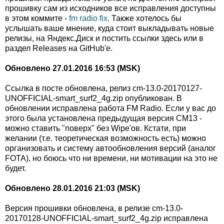
прошивку сам из исходников все исправления доступны
в этом коммите -
fm radio fix
. Также хотелось бы
услышать ваше мнение, куда стоит выкладывать новые
релизы, на Яндекс.Диск и постить ссылки здесь или в
раздел Releases на GitHub'е.
Обновлено 27.01.2016 16:53 (MSK)
Ссылка в посте обновлена, релиз cm-13.0-20170127-
UNOFFICIAL-smart_surf2_4g.zip опубликован. В
обновлении исправлена работа FM Radio. Если у вас до
этого была установлена предыдущая версия CM13 -
можно ставить "поверх" без Wipe'ов. Кстати, при
желании (т.е. теоретическая возможность есть) можно
организовать и систему автообновления версий (аналог
FOTA), но боюсь что ни времени, ни мотивации на это не
будет.
Обновлено 28.01.2016 21:03 (MSK)
Версия прошивки обновлена, в релизе cm-13.0-
20170128-UNOFFICIAL-smart_surf2_4g.zip исправлена