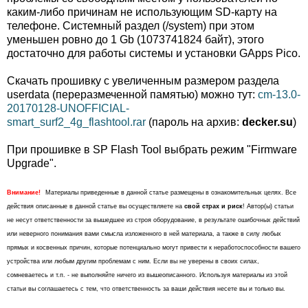
каким-либо причинам не использующим SD-карту на
телефоне. Системный раздел (/system) при этом
уменьшен ровно до 1 Gb (1073741824 байт), этого
достаточно для работы системы и установки GApps Pico.
Скачать прошивку c увеличенным размером раздела
userdata (переразмеченной памятью) можно тут:
cm-13.0-
20170128-UNOFFICIAL-
smart_surf2_4g_flashtool.rar
(пароль на архив:
decker.su
)
При прошивке в SP Flash Tool выбрать режим "Firmware
Upgrade".
Внимание!
Материалы приведенные в данной статье размещены в ознакомительных целях. Все
действия описанные в данной статье вы осуществляете на
свой страх и риск
! Автор(ы) статьи
не несут ответственности за вышедшее из строя оборудование, в результате ошибочных действий
или неверного понимания вами смысла изложенного в ней материала, а также в силу любых
прямых и косвенных причин, которые потенциально могут привести к неработоспособности вашего
устройства или любым другим проблемам с ним. Если вы не уверены в своих силах,
сомневаетесь и т.п. - не выполняйте ничего из вышеописанного. Используя материалы из этой
статьи вы соглашаетесь с тем, что ответственность за ваши действия несете вы и только вы.