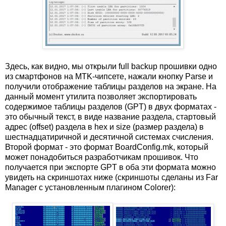
Здесь, как видно, мы открыли full backup прошивки одно
из смартфонов на MTK-чипсете, нажали кнопку Parse и
получили отображение таблицы разделов на экране. На
данный момент утилита позволяет экспортировать
содержимое таблицы разделов (GPT) в двух форматах -
это обычный текст, в виде название раздела, стартовый
адрес (offset) раздела в hex и size (размер раздела) в
шестнадцатиричной и десятичной системах счисления.
Второй формат - это формат BoardConfig.mk, который
может понадобиться разработчикам прошивок. Что
получается при экспорте GPT в оба эти формата можно
увидеть на скриншотах ниже (скриншоты сделаны из Far
Manager с установленным плагином Colorer):