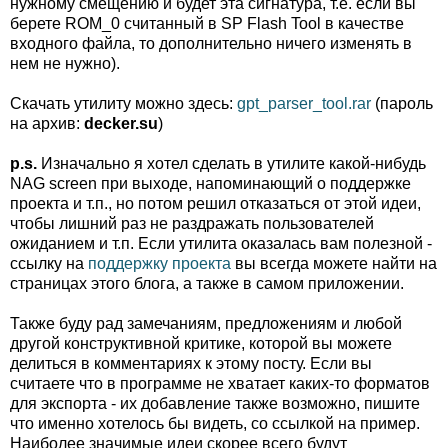
нужному смещению и будет эта сигнатура, т.е. если вы
берете ROM_0 считанный в SP Flash Tool в качестве
входного файла, то дополнительно ничего изменять в
нем не нужно).
Скачать утилиту можно здесь:
gpt_parser_tool.rar
(пароль
на архив:
decker.su
)
p.s.
Изначально я хотел сделать в утилите какой-нибудь
NAG screen при выходе, напоминающий о поддержке
проекта и т.п., но потом решил отказаться от этой идеи,
чтобы лишний раз не раздражать пользователей
ожиданием и т.п. Если утилита оказалась вам полезной -
ссылку на
поддержку проекта
вы всегда можете найти на
страницах этого блога, а также в самом приложении.
Также буду рад замечаниям, предложениям и любой
другой конструктивной критике, которой вы можете
делиться в комментариях к этому посту. Если вы
считаете что в программе не хватает каких-то форматов
для экспорта - их добавление также возможно, пишите
что именно хотелось бы видеть, со ссылкой на пример.
Наиболее значимые идеи скорее всего будут