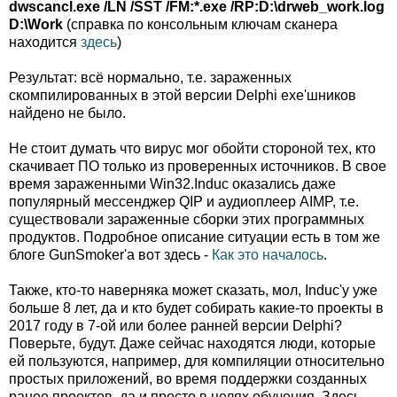
dwscancl.exe /LN /SST /FM:*.exe /RP:D:\drweb_work.log
D:\Work
(справка по консольным ключам сканера
находится
здесь
)
Результат: всё нормально, т.е. зараженных
скомпилированных в этой версии Delphi exe'шников
найдено не было.
Не стоит думать что вирус мог обойти стороной тех, кто
скачивает ПО только из проверенных источников. В свое
время зараженными Win32.Induc оказались даже
популярный мессенджер QIP и аудиоплеер AIMP, т.е.
существовали зараженные сборки этих программных
продуктов. Подробное описание ситуации есть в том же
блоге GunSmoker'а вот здесь -
Как это началось
.
Также, кто-то наверняка может сказать, мол, Induc'у уже
больше 8 лет, да и кто будет собирать какие-то проекты в
2017 году в 7-ой или более ранней версии Delphi?
Поверьте, будут. Даже сейчас находятся люди, которые
ей пользуются, например, для компиляции относительно
простых приложений, во время поддержки созданных
ранее проектов, да и просто в целях обучения. Здесь