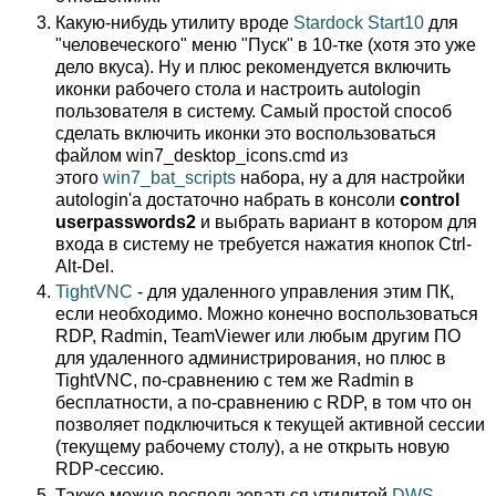
Какую-нибудь утилиту вроде
Stardock Start10
для
"человеческого" меню "Пуск" в 10-тке (хотя это уже
дело вкуса). Ну и плюс рекомендуется включить
иконки рабочего стола и настроить autologin
пользователя в систему. Самый простой способ
сделать включить иконки это воспользоваться
файлом win7_desktop_icons.cmd из
этого
win7_bat_scripts
набора, ну а для настройки
autologin'а достаточно набрать в консоли
control
userpasswords2
и выбрать вариант в котором для
входа в систему не требуется нажатия кнопок Ctrl-
Alt-Del.
TightVNC
- для удаленного управления этим ПК,
если необходимо. Можно конечно воспользоваться
RDP, Radmin, TeamViewer или любым другим ПО
для удаленного администрирования, но плюс в
TightVNC, по-сравнению с тем же Radmin в
бесплатности, а по-сравнению с RDP, в том что он
позволяет подключиться к текущей активной сессии
(текущему рабочему столу), а не открыть новую
RDP-сессию.
Также можно воспользоваться утилитой
DWS