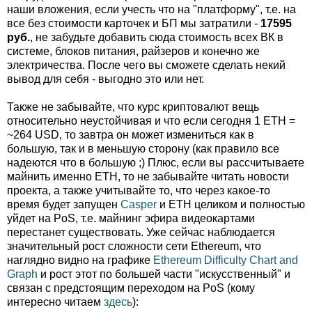
наши вложения, если учесть что на "платформу", т.е. на
все без стоимости карточек и БП мы затратили -
17595
руб.
, не забудьте добавить сюда стоимость всех ВК в
системе, блоков питания, райзеров и конечно же
электричества. После чего вы сможете сделать некий
вывод для себя - выгодно это или нет.
Также не забывайте, что курс криптовалют вещь
относительно неустойчивая и что если сегодня 1 ETH =
~264 USD, то завтра он может измениться как в
большую, так и в меньшую сторону (как правило все
надеются что в большую ;) Плюс, если вы рассчитываете
майнить именно ETH, то не забывайте читать новости
проекта, а также учитывайте то, что через какое-то
время будет запущен
Casper
и ETH целиком и полностью
уйдет на PoS, т.е. майнинг эфира видеокартами
перестанет существовать. Уже сейчас наблюдается
значительный рост сложности сети Ethereum, что
наглядно видно на графике
Ethereum Difficulty Chart and
Graph
и рост этот по большей части "искусственный" и
связан с предстоящим переходом на PoS (кому
интересно читаем
здесь
):