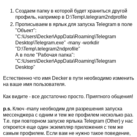
Создаем папку в которой будет храниться другой
профиль, например в D:\Temp\.telegram2ndprofile
Прописываем в ярлык для запуска Telegram в поле
"Объект":
"C:\Users\Decker\AppData\Roaming\Telegram
Desktop\Telegram.exe" -many -workdir
"D:\Temp\.telegram2ndprofile"
А в поле "Рабочая папка":
"C:\Users\Decker\AppData\Roaming\Telegram
Desktop"
Естественно что имя Decker в пути необходимо изменить
на ваше имя пользователя.
Как видите - все достаточно просто. Приятного общения!
p.s.
Ключ -many необходим для разрешения запуска
мессенджера с одним и тем же профилем несколько раз.
Т.е. при повторном запуске ярлыка Telegram (Other) у нас
откроется еще один экземпляр приложения с тем же
самым профилем. Если вам не нужно такое поведение,