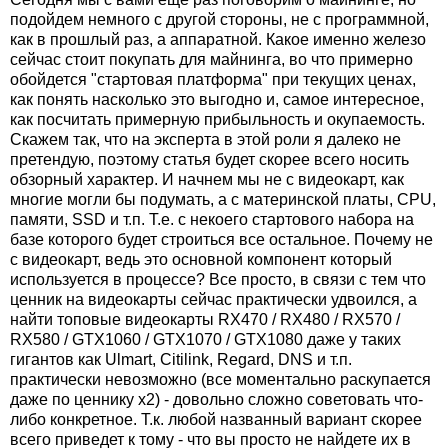
подойдем немного с другой стороны, не с программной,
как в прошлый раз, а аппаратной. Какое именно железо
сейчас стоит покупать для майнинга, во что примерно
обойдется "стартовая платформа" при текущих ценах,
как понять насколько это выгодно и, самое интересное,
как посчитать примерную прибыльность и окупаемость.
Скажем так, что на эксперта в этой роли я далеко не
претендую, поэтому статья будет скорее всего носить
обзорный характер. И начнем мы не с видеокарт, как
многие могли бы подумать, а с материнской платы, CPU,
памяти, SSD и т.п. Т.е. с некоего стартового набора на
базе которого будет строиться все остальное. Почему не
с видеокарт, ведь это основной компонент который
используется в процессе? Все просто, в связи с тем что
ценник на видеокарты сейчас практически удвоился, а
найти топовые видеокарты RX470 / RX480 / RX570 /
RX580 / GTX1060 / GTX1070 / GTX1080 даже у таких
гигантов как Ulmart, Citilink, Regard, DNS и т.п.
практически невозможно (все моментально раскупается
даже по ценнику x2) - довольно сложно советовать что-
либо конкретное. Т.к. любой названный вариант скорее
всего приведет к тому - что вы просто не найдете их в