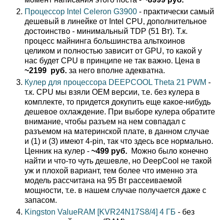
Процессор Intel Celeron G3900
- практически самый
дешевый в линейке от Intel CPU, дополнительное
достоинство - минимальный TDP (51 Вт). Т.к.
процесс майнинга большинства альткоинов
целиком и полностью зависит от GPU, то какой у
нас будет CPU в принципе не так важно. Цена в
~2199 руб.
за него вполне адекватна.
Кулер для процессора DEEPCOOL Theta 21 PWM
-
т.к. CPU мы взяли OEM версии, т.е. без кулера в
комплекте, то придется докупить еще какое-нибудь
дешевое охлаждение. При выборе кулера обратите
внимание, чтобы разъем на нем совпадал с
разъемом на материнской плате, в данном случае
и (1) и (3) имеют 4-pin, так что здесь все нормально.
Ценник на кулер -
~499 руб.
Можно было конечно
найти и что-то чуть дешевле, но DeepCool не такой
уж и плохой вариант, тем более что именно эта
модель рассчитана на 95 Вт рассеиваемой
мощности, т.е. в нашем случае получается даже с
запасом.
Kingston ValueRAM [KVR24N17S8/4] 4 ГБ
- без