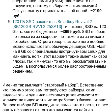
оперативной памяти (RAM) также ничего не
получится, поэтому выбираем оптимальную 4
Gb'ную планку с привлекательной ценой -
~2199
руб.
120 ГБ SSD-накопитель Smartbuy Revival 2
[SB120GB-RVVL2-25SAT3]
- и наконец SSD на 120
Gb, также из бюджетных -
~3699 руб.
SSD выбран
не только из-за скорости, но также и из-за низкого
потребления. Строго говоря, вместо него вообще
можно использовать обычную дешевую USB Flash
на 8 Gb со специальным дистрибутивом Linux для
майнинга, но т.к. этот вариант также имеет как свои
плюсы, так и минусы - то его мы рассматривать не
будем, а воспользуемся более распространенным
решением.
Именно так выглядит "стартовый набор". Естественно
что помимо этого вам потребуются райзеры, сами
видеокарты и один или несколько (в зависимости от
количества видеокарт и их потребления) блоков питания.
Вопрос выбора БП выходит за рамки этого поста, т.к. все
опять же зависит от того что вам удастся найти в