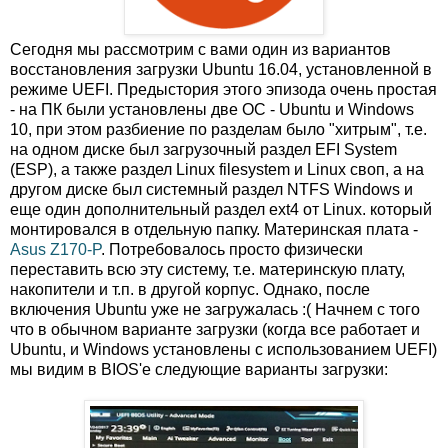
Сегодня мы рассмотрим с вами один из вариантов
восстановления загрузки Ubuntu 16.04, установленной в
режиме UEFI. Предыстория этого эпизода очень простая
- на ПК были установлены две ОС - Ubuntu и Windows
10, при этом разбиение по разделам было "хитрым", т.е.
на одном диске был загрузочный раздел EFI System
(ESP), а также раздел Linux filesystem и Linux своп, а на
другом диске был системный раздел NTFS Windows и
еще один дополнительный раздел ext4 от Linux. который
монтировался в отдельную папку. Материнская плата -
Asus Z170-P
. Потребовалось просто физически
переставить всю эту систему, т.е. материнскую плату,
накопители и т.п. в другой корпус. Однако, после
включения Ubuntu уже не загружалась :( Начнем с того
что в обычном варианте загрузки (когда все работает и
Ubuntu, и Windows установлены с использованием UEFI)
мы видим в BIOS'е следующие варианты загрузки: