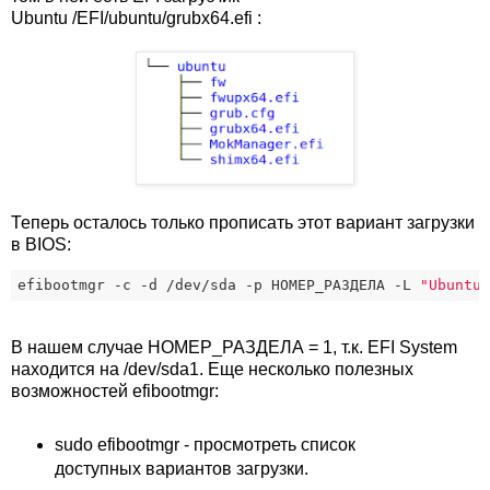
Ubuntu /EFI/ubuntu/grubx64.efi :
Теперь осталось только прописать этот вариант загрузки
в BIOS:
efibootmgr -c 
-d
 /dev/sda -p НОМЕР_РАЗДЕЛА -L 
"Ubuntu
В нашем случае НОМЕР_РАЗДЕЛА = 1, т.к. EFI System
находится на /dev/sda1. Еще несколько полезных
возможностей efibootmgr:
sudo efibootmgr - просмотреть список
доступных вариантов загрузки.