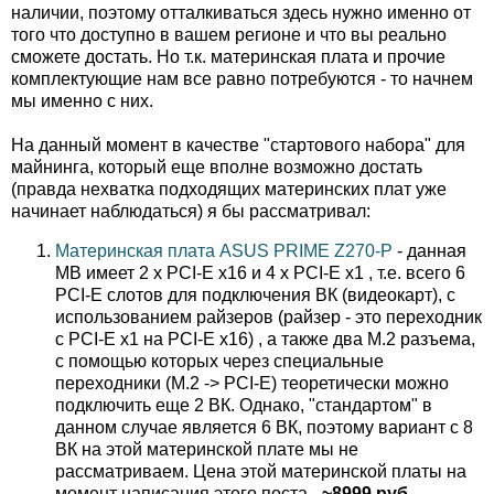
наличии, поэтому отталкиваться здесь нужно именно от
того что доступно в вашем регионе и что вы реально
сможете достать. Но т.к. материнская плата и прочие
комплектующие нам все равно потребуются - то начнем
мы именно с них.
На данный момент в качестве "стартового набора" для
майнинга, который еще вполне возможно достать
(правда нехватка подходящих материнских плат уже
начинает наблюдаться) я бы рассматривал:
Материнская плата ASUS PRIME Z270-P
- данная
MB имеет 2 x PCI-E x16 и 4 x PCI-E x1 , т.е. всего 6
PCI-E слотов для подключения ВК (видеокарт), с
использованием райзеров (райзер - это переходник
с PCI-E x1 на PCI-E x16) , а также два M.2 разъема,
с помощью которых через специальные
переходники (M.2 -> PCI-E) теоретически можно
подключить еще 2 ВК. Однако, "стандартом" в
данном случае является 6 ВК, поэтому вариант с 8
ВК на этой материнской плате мы не
рассматриваем. Цена этой материнской платы на
момент написания этого поста -
~8999 руб.