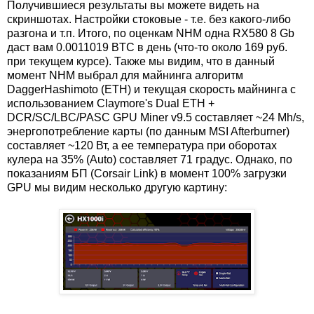
Получившиеся результаты вы можете видеть на
скриншотах. Настройки стоковые - т.е. без какого-либо
разгона и т.п. Итого, по оценкам NHM одна RX580 8 Gb
даст вам 0.0011019 BTC в день (что-то около 169 руб.
при текущем курсе). Также мы видим, что в данный
момент NHM выбрал для майнинга алгоритм
DaggerHashimoto (ETH) и текущая скорость майнинга с
использованием Claymore's Dual ETH +
DCR/SC/LBC/PASC GPU Miner v9.5 составляет ~24 Mh/s,
энергопотребление карты (по данным MSI Afterburner)
составляет ~120 Вт, а ее температура при оборотах
кулера на 35% (Auto) составляет 71 градус. Однако, по
показаниям БП (Corsair Link) в момент 100% загрузки
GPU мы видим несколько другую картину: