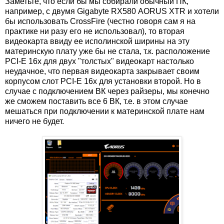
Заметьте, что если бы мы собирали обычный ПК,
например, с двумя Gigabyte RX580 AORUS XTR и хотели
бы использовать CrossFire (честно говоря сам я на
практике ни разу его не использовал), то вторая
видеокарта ввиду ее исполинской ширины на эту
материнскую плату уже бы не стала, т.к. расположение
PCI-E 16x для двух "толстых" видеокарт настолько
неудачное, что первая видеокарта закрывает своим
корпусом слот PCI-E 16x для установки второй. Но в
случае с подключением ВК через райзеры, мы конечно
же сможем поставить все 6 ВК, т.е. в этом случае
мешаться при подключении к материнской плате нам
ничего не будет.