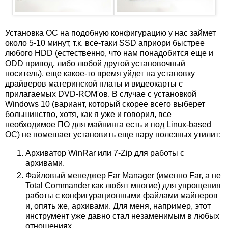
Установка ОС на подобную конфигурацию у нас займет
около 5-10 минут, т.к. все-таки SSD априори быстрее
любого HDD (естественно, что нам понадобится еще и
ODD привод, либо любой другой установочный
носитель), еще какое-то время уйдет на установку
драйверов материнской платы и видеокарты с
прилагаемых DVD-ROM'ов. В случае с установкой
Windows 10 (вариант, который скорее всего выберет
большинство, хотя, как я уже и говорил, все
необходимое ПО для майнинга есть и под Linux-based
ОС) не помешает установить еще пару полезных утилит:
Архиватор WinRar или 7-Zip для работы с
архивами.
Файловый менеджер Far Manager (именно Far, а не
Total Commander как любят многие) для упрощения
работы с конфигурационными файлами майнеров
и, опять же, архивами. Для меня, например, этот
инструмент уже давно стал незаменимым в любых
отношениях.