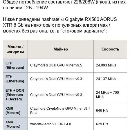
Общее потребление составляет 226/208W (in/out), из них
по линии 12В - 194W.
Ниже приведены hashrate'ы Gigabyte RX580 AORUS
XTR 8 Gb на некоторых популярных алгоритмах /
монетах без разгона, т.е. в "стоковом варианте":
Монета /
Майнер
Скорость
алгоритм
ETH
Claymore's Dual GPU Miner v9.5
24.093 MH/s
(Ethereum)
ETH
Claymore's Dual GPU Miner v9.3
24.137 MH/s
(Ethereum)
ETH + DCR
24 MH/s + 700
(Ethereum
Claymore's Dual GPU Miner v9.3
MH/s
+ Decred)
XMR
Claymore CryptoNote GPU Miner v9.7
646 H/s
(Monero)
Beta
XMR
xmr-stak-amd v1.1.0-1.4.0
629 H/s
(Monero)