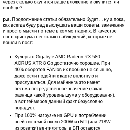
через сколько окупится ваше вложение и окупится ли
вообще?
p.s.
Продолжение статьи обязательно будет ... ну а пока,
как всегда буду рад выслушать ваши советы, замечания
и просто мысли по теме в комментариях. В качестве
постскриптума несколько наблюдений, которые не
вошли в пост:
Кулеры в Gigabyte AMD Radeon RX 580
AORUS XTR 8 Gb достаточно хорошие. При
40% оборотов FAN'ов их вообще не слышно,
даже если подойти к карте вплотную и
прислушаться. Для майнинга это имеет
весьма посредственное значение (какая
разница какой уровень шума у оборудования),
а вот геймеров данный факт безусловно
порадует.
При 100% нагрузке на GPU и потреблении
всей системой около 200W из БП (или 218W
из розетки) вентиляторы в БП остаются