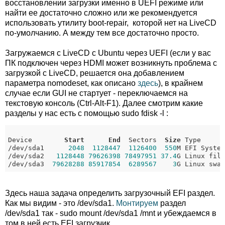
восстановлении загрузки именно в UEFI режиме или
найти ее достаточно сложно или же рекомендуется
использовать утилиту boot-repair, которой нет на LiveCD
по-умолчанию. А между тем все достаточно просто.
Загружаемся с LiveCD с Ubuntu через UEFI (если у вас
ПК подключен через HDMI может возникнуть проблема с
загрузкой с LiveCD, решается она добавлением
параметра nomodeset, как описано
здесь
), в крайнем
случае если GUI не стартует - переключаемся на
текстовую консоль (Ctrl-Alt-F1). Далее смотрим какие
разделы у нас есть с помощью sudo fdisk -l :
Device        
Start
End
  Sectors  
Size
 Type

/dev/sda1      
2048
1128447
1126400
550
M EFI System
/dev/sda2   
1128448
79626398
78497951
37.4
G Linux file
/dev/sda3  
79628288
85917854
6289567
3
Здесь наша задача определить загрузочный EFI раздел.
Как мы видим - это /dev/sda1.
Монтируем
раздел
/dev/sda1 так - sudo mount /dev/sda1 /mnt и убеждаемся в
том в ней есть EFI загрузчик