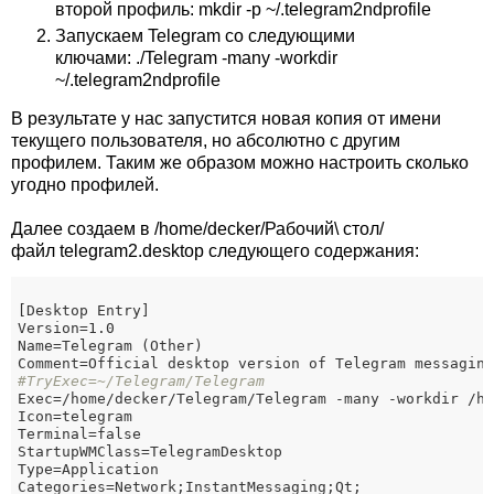
второй профиль: mkdir -p ~/.telegram2ndprofile
Запускаем Telegram со следующими
ключами: ./Telegram -many -workdir
~/.telegram2ndprofile
В результате у нас запустится новая копия от имени
текущего пользователя, но абсолютно с другим
профилем. Таким же образом можно настроить сколько
угодно профилей.
Далее создаем в /home/decker/Рабочий\ стол/
файл telegram2.desktop следующего содержания:
Version
Name
Comment
#TryExec=~/Telegram/Telegram
Exec
Icon
Terminal
StartupWMClass
Type
Categories