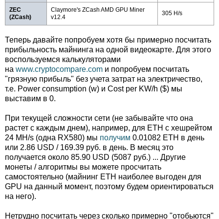
ZEC
Claymore's ZCash AMD GPU Miner
305 H/s
(ZCash)
v12.4
Теперь давайте попробуем хотя бы примерно посчитать
прибыльность майнинга на одной видеокарте. Для этого
воспользуемся калькуляторами
на
www.cryptocompare.com
и попробуем посчитать
"грязную прибыль" без учета затрат на электричество,
т.е. Power consumption (w) и Cost per KW/h ($) мы
выставим в 0.
При текущей сложности сети (не забывайте что она
растет с каждым днем), например, для ETH с хешрейтом
24 MH/s (одна RX580) мы
получим
0.01082 ETH в день
или 2.86 USD / 169.39 руб. в день. В месяц это
получается около 85.90 USD (5087 руб.) ... Другие
монеты / алгоритмы вы можете просчитать
самостоятельно (майнинг ETH наиболее выгоден для
GPU на данный момент, поэтому будем ориентироваться
на него).
Нетрудно посчитать через сколько примерно "отобьются"