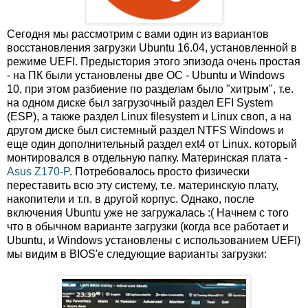
Сегодня мы рассмотрим с вами один из вариантов
восстановления загрузки Ubuntu 16.04, установленной в
режиме UEFI. Предыстория этого эпизода очень простая
- на ПК были установлены две ОС - Ubuntu и Windows
10, при этом разбиение по разделам было "хитрым", т.е.
на одном диске был загрузочный раздел EFI System
(ESP), а также раздел Linux filesystem и Linux своп, а на
другом диске был системный раздел NTFS Windows и
еще один дополнительный раздел ext4 от Linux. который
монтировался в отдельную папку. Материнская плата -
Asus Z170-P
. Потребовалось просто физически
переставить всю эту систему, т.е. материнскую плату,
накопители и т.п. в другой корпус. Однако, после
включения Ubuntu уже не загружалась :( Начнем с того
что в обычном варианте загрузки (когда все работает и
Ubuntu, и Windows установлены с использованием UEFI)
мы видим в BIOS'е следующие варианты загрузки: