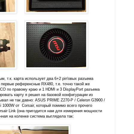
м, т.к. карта использует два 6+2 pin'овых разъема
 первые референсные RX480, т.е. точно такой же
СО по правому краю и 1 HDMI и 3 DisplayPort разъема
ровать карту я решил на базовой конфигурации из
ывал не так давно: ASUS PRIME Z270-P / Celeron G3900 /
 1000W от Corsair, который помимо всего прочего
sair Link (она пригодится нам для измерения мощности
нная на коленке система выглядела так: