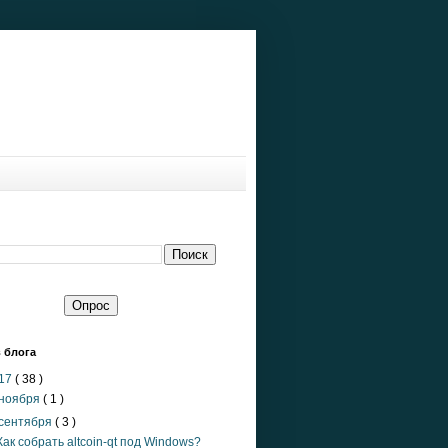
 блога
17
( 38 )
ноября
( 1 )
сентября
( 3 )
Как собрать altcoin-qt под Windows?