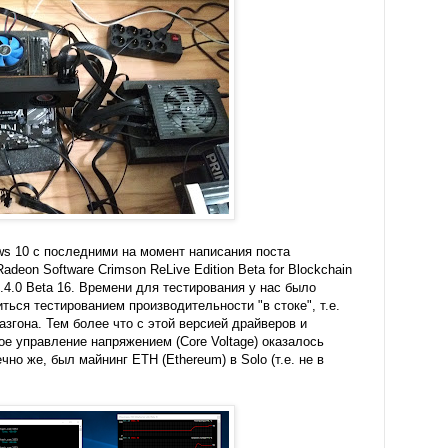
s 10 с последними на момент написания поста
adeon Software Crimson ReLive Edition Beta for Blockchain
4.4.0 Beta 16. Времени для тестирования у нас было
ься тестированием производительности "в стоке", т.е.
азгона. Тем более что с этой версией драйверов и
ое управление напряжением (Core Voltage) оказалось
но же, был майнинг ETH (Ethereum) в Solo (т.е. не в