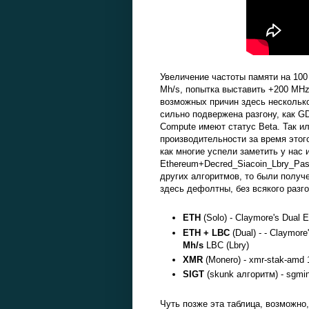
Увеличение частоты памяти на 100
Mh/s, попытка выставить +200 MH
возможных причин здесь несколько
сильно подвержена разгону, как GD
Compute имеют статус Beta. Так и
производительности за время этого
как многие успели заметить у нас 
Ethereum+Decred_Siacoin_Lbry_Pas
других алгоритмов, то были получ
здесь дефолтны, без всякого разго
ETH
(Solo) - Claymore's Dual 
ETH + LBC
(Dual) - - Claymor
Mh/s
LBC (Lbry)
XMR
(Monero) - xmr-stak-amd 
SIGT
(skunk алгоритм) - sgmin
Чуть позже эта таблица, возможно