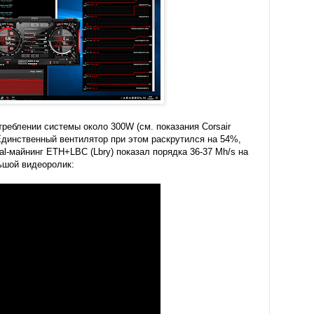
треблении системы около 300W (см. показания Corsair
 Единственный вентилятор при этом раскрутился на 54%,
al-майнинг ETH+LBC (Lbry) показал порядка 36-37 Mh/s на
льшой видеоролик: