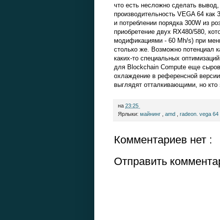
что есть несложно сделать вывод,
производительность VEGA 64 как 3
и потреблении порядка 300W из ро
приобретение двух RX480/580, котор
модификациями - 60 Mh/s) при мен
столько же. Возможно потенциал к
каких-то специальных оптимизаций
для Blockchain Compute еще сырова
охлаждение в референсной версии,
выглядят отталкивающими, но кто з
на
23:25
Ярлыки:
майнинг
,
amd
,
radeon. vega 64
Комментариев нет :
Отправить коммента