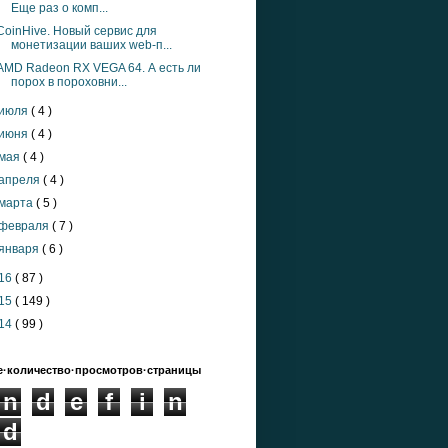
Еще раз о комп...
CoinHive. Новый сервис для
монетизации ваших web-п...
AMD Radeon RX VEGA 64. А есть ли
порох в пороховни...
июля
( 4 )
июня
( 4 )
мая
( 4 )
апреля
( 4 )
марта
( 5 )
февраля
( 7 )
января
( 6 )
16
( 87 )
15
( 149 )
14
( 99 )
·количество·просмотров·страницы
n
d
e
f
i
n
d