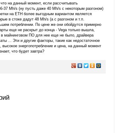
 что на данный момент, если рассчитывать
6-37 Mh/s (ну пусть даже 40 Mh/s с некоторым разгоном)
зетки на ETH более выгодным вариантом является
ые в стоке дадут 48 Mh/s (а с разгоном и т.п.
ьшем потреблении. По цене же они обойдутся примерно
арты еще не раскрыт до конца - Vega только вышла,
 в майнинговом ПО для нее еще не было, драйвера
ты ... Эти и другие факторы, такие как недостаточное
 высокое энергопотребление и цена, на данный момент
нает, что будет завтра?
рий