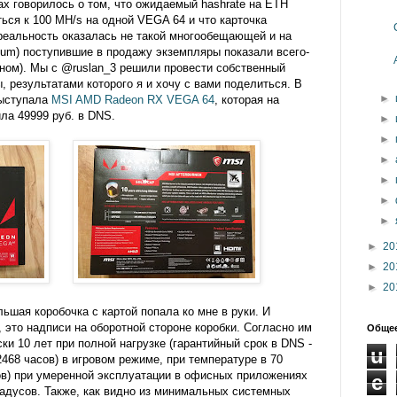
х говорилось о том, что ожидаемый hashrate на ETH
ься к 100 MH/s на одной VEGA 64 и что карточка
реальность оказалась не такой многообещающей и на
eum) поступившие в продажу экземпляры показали всего-
ном). Мы с @ruslan_3 решили провести собственный
, результатами которого я и хочу с вами поделиться. В
►
выступала
MSI AMD Radeon RX VEGA 64
, которая на
ла 49999 руб. в DNS.
►
►
►
►
►
►
►
20
►
20
►
20
льшая коробочка с картой попала ко мне в руки. И
, это надписи на оборотной стороне коробки. Согласно им
Общее
ки 10 лет при полной нагрузке (гарантийный срок в DNS -
u
112468 часов) в игровом режиме, при температуре в 70
сов) при умеренной эксплуатации в офисных приложениях
e
радусов. Также, как видно из минимальных системных