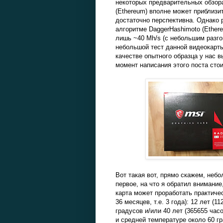
некоторых предварительных обзора
(Ethereum) вполне может приблизит
достаточно перспективна. Однако 
алгоритме DaggerHashimoto (Ether
лишь ~40 Mh/s (с небольшим разго
небольшой тест данной видеокарты
качестве опытного образца у нас 
момент написания этого поста стои
Вот такая вот, прямо скажем, небо
первое, на что я обратил внимание
карта может проработать практичес
36 месяцев, т.е. 3 года): 12 лет (
градусов и/или 40 лет (365655 ча
и средней температуре около 60 г