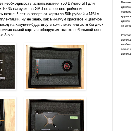
Вы може
ет необходимость использования 750 Вт'ного БП для
данного
ри 100% нагрузке на GPU ее энергопотребление
первоис
ть позже. Честно говоря от карты за 50k рублей и MSI я
другое 
мплектации, ну не знаю, как минимум красивое и цветное
данном 
окод на какую-нибудь игру в комплекте или хотя бы диск
на ориг
 помимо самой карты я обнаружил только небольшой user
> 8-pin:
Работая
использ
необход
показа 
использ
...