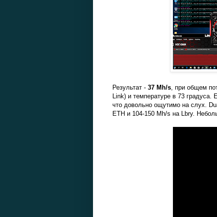
Результат -
37 Mh/s
, при общем по
Link) и температуре в 73 градуса.
что довольно ощутимо на слух. Du
ETH и 104-150 Mh/s на Lbry. Небо