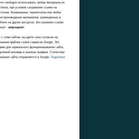
те свободно использовать любые материалы из
 блога, при условии сохранения ссылки на
точник. Копирование, перепечатка или любое
воспроизведение материалов, размещенных в
блоге на других ресурсах, без указания ссылки
инал -
запрещено!
 с этим сайтом, вы даете свое согласие на
ование файлов cookie сервисов Google. Это
имо для нормального функционирования сайта,
целевой рекламы и анализа трафика. Статистика
ования сайта отправляется в Google.
Подробнее