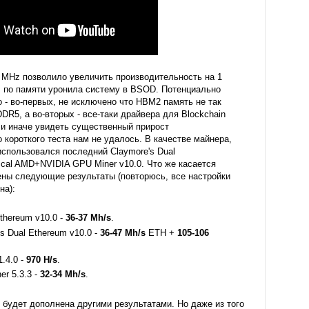
 MHz позволило увеличить производительность на 1
z по памяти уронила систему в BSOD. Потенциально
 - во-первых, не исключено что HBM2 память не так
DR5, а во-вторых - все-таки драйвера для Blockchain
ли иначе увидеть существенный прирост
 короткого теста нам не удалось. В качестве майнера,
использовался последний Claymore's Dual
cal AMD+NVIDIA GPU Miner v10.0. Что же касается
ены следующие результаты (повторюсь, все настройки
на):
Ethereum v10.0 -
36-37 Mh/s
.
e's Dual Ethereum v10.0 -
36-47 Mh/s
ETH +
105-106
1.4.0 -
970 H/s
.
er 5.3.3 -
32-34 Mh/s
.
, будет дополнена другими результатами. Но даже из того