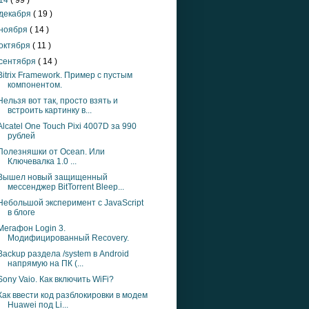
14
( 99 )
декабря
( 19 )
ноября
( 14 )
октября
( 11 )
сентября
( 14 )
Bitrix Framework. Пример с пустым
компонентом.
Нельзя вот так, просто взять и
встроить картинку в...
Alcatel One Touch Pixi 4007D за 990
рублей
Полезняшки от Ocean. Или
Ключевалка 1.0 ...
Вышел новый защищенный
мессенджер BitTorrent Bleep...
Небольшой эксперимент с JavaScript
в блоге
Мегафон Login 3.
Модифицированный Recovery.
Backup раздела /system в Android
напрямую на ПК (...
Sony Vaio. Как включить WiFi?
Как ввести код разблокировки в модем
Huawei под Li...