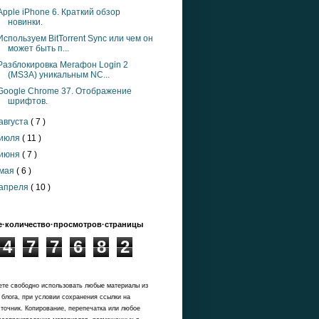
Apple iPhone 6. Краткий обзор
новинки.
Используем BitTorrent Sync или чем он
может быть п...
Разблокировка Мегафон Login 2
(MS3A) уникальным NC...
Google Chrome 37. Отображение
шрифтов.
августа
( 7 )
июля
( 11 )
июня
( 7 )
мая
( 6 )
апреля
( 10 )
·количество·просмотров·страницы
4
7
7
6
8
2
те свободно использовать любые материалы из
 блога, при условии сохранения ссылки на
точник. Копирование, перепечатка или любое