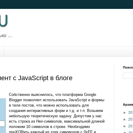
ко ...
Поиск
нт с JavaScript в блоге
Собственно выяснилось, что платформа Google
Blogger позволяет использовать JavaScript и формы
Архив
в теле постов, что можно использовать для
создания интерактивных форм и т.д. и т.п. Возьмем
►
20
небольшую теоретическую задачу. Допустим у нас
►
20
есть строка из Hex-символов, максимальной длиной
►
20
положим 10 символов в строке. Необходимо
проXORить каждый из этих симоволов с 0xFF и