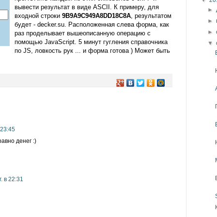
▼
20
вывести результат в виде ASCII. К примеру, для
►
входной строки
9B9A9C949A8DD18C8A
, результатом
►
будет - decker.su. Расположенная слева форма, как
►
раз проделывает вышеописанную операцию с
помощью JavaScript. 5 минут гугления справочника
▼
по JS, ловкость рук ... и форма готова ) Может быть
 23:45
авно денег :)
. в 22:31