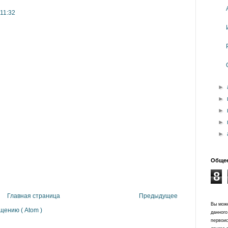
 11:32
►
►
►
►
►
Общее
8
Главная страница
Предыдущее
Вы може
щению ( Atom )
данного
первоис