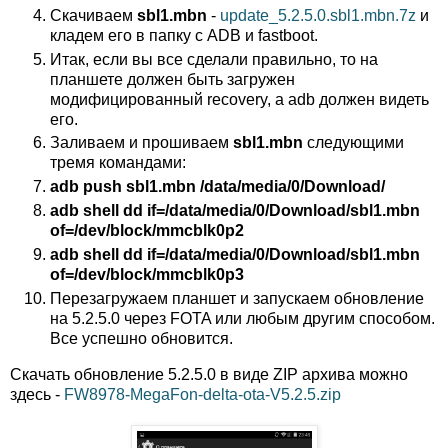
Скачиваем
sbl1.mbn
-
update_5.2.5.0.sbl1.mbn.7z
и
кладем его в папку с ADB и fastboot.
Итак, если вы все сделали правильно, то на
планшете должен быть загружен
модифицированный recovery, а adb должен видеть
его.
Заливаем и прошиваем
sbl1.mbn
следующими
тремя командами:
adb push sbl1.mbn /data/media/0/Download/
adb shell dd if=/data/media/0/Download/sbl1.mbn
of=/dev/block/mmcblk0p2
adb shell dd if=/data/media/0/Download/sbl1.mbn
of=/dev/block/mmcblk0p3
Перезагружаем планшет и запускаем обновление
на 5.2.5.0 через FOTA или любым другим способом.
Все успешно обновится.
Скачать обновление 5.2.5.0 в виде ZIP архива можно
здесь -
FW8978-MegaFon-delta-ota-V5.2.5.zip