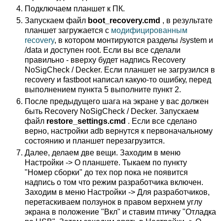
Подключаем планшет к ПК.
Запускаем файл
boot_recovery.cmd
, в результате
планшет загружается с
модифицированным
recovery
, в котором монтируются разделы /system и
/data и доступен root. Если вы все сделали
правильно - вверху будет надпись Recovery
NoSigCheck / Decker. Если планшет не загрузился в
recovery и fastboot написал какую-то ошибку, перед
выполнением пункта 5 выполните пункт 2.
После предыдущего шага на экране у вас должен
быть Recovery NoSigCheck / Decker. Запускаем
файл
restore_settings.cmd
. Если все сделано
верно, настройки adb вернутся к первоначальному
состоянию и планшет перезагрузится.
Далее, делаем две вещи. Заходим в меню
Настройки -> О планшете. Тыкаем по пункту
"Номер сборки" до тех пор пока не появится
надпись о том что режим разработчика включен.
Заходим в меню Настройки -> Для разработчиков,
перетаскиваем ползунок в правом верхнем углу
экрана в положение "Вкл" и ставим птичку "Отладка