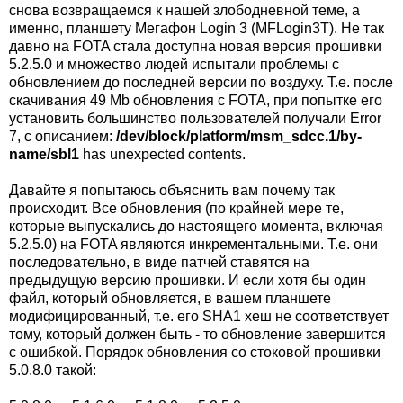
снова возвращаемся к нашей злободневной теме, а
именно, планшету Мегафон Login 3 (MFLogin3T). Не так
давно на FOTA стала доступна новая версия прошивки
5.2.5.0 и множество людей испытали проблемы с
обновлением до последней версии по воздуху. Т.е. после
скачивания 49 Mb обновления с FOTA, при попытке его
установить большинство пользователей получали Error
7, с описанием:
/dev/block/platform/msm_sdcc.1/by-
name/sbl1
has unexpected contents.
Давайте я попытаюсь объяснить вам почему так
происходит. Все обновления (по крайней мере те,
которые выпускались до настоящего момента, включая
5.2.5.0) на FOTA являются инкрементальными. Т.е. они
последовательно, в виде патчей ставятся на
предыдущую версию прошивки. И если хотя бы один
файл, который обновляется, в вашем планшете
модифицированный, т.е. его SHA1 хеш не соответствует
тому, который должен быть - то обновление завершится
с ошибкой. Порядок обновления со стоковой прошивки
5.0.8.0 такой: