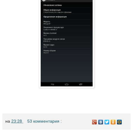
на
23:28
53 комментария :