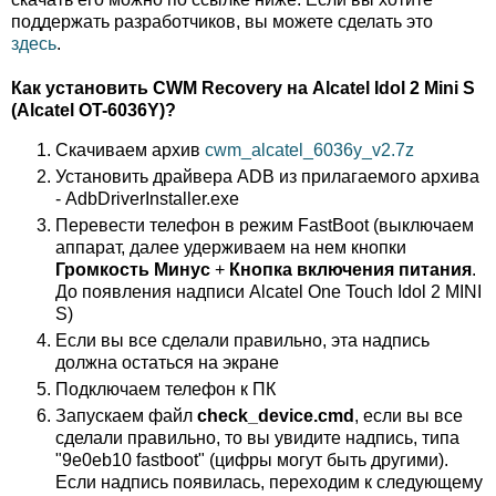
поддержать разработчиков, вы можете сделать это
здесь
.
Как установить CWM Recovery на Alcatel Idol 2 Mini S
(Alcatel OT-6036Y)?
Скачиваем архив
cwm_alcatel_6036y_v2.7z
Установить драйвера ADB из прилагаемого архива
- AdbDriverInstaller.exe
Перевести телефон в режим FastBoot (выключаем
аппарат, далее удерживаем на нем кнопки
Громкость Минус
+
Кнопка включения питания
.
До появления надписи Alcatel One Touch Idol 2 MINI
S)
Если вы все сделали правильно, эта надпись
должна остаться на экране
Подключаем телефон к ПК
Запускаем файл
check_device.cmd
, если вы все
сделали правильно, то вы увидите надпись, типа
"9e0eb10 fastboot" (цифры могут быть другими).
Если надпись появилась, переходим к следующему