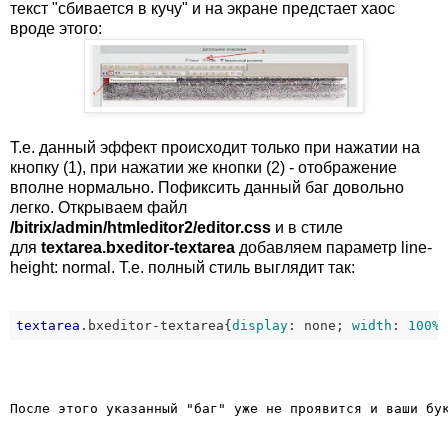
текст "сбивается в кучу" и на экране предстает хаос
вроде этого:
Т.е. данный эффект происходит только при нажатии на
кнопку (1), при нажатии же кнопки (2) - отображение
вполне нормально. Пофиксить данный баг довольно
легко. Открываем файл
/bitrix/admin/htmleditor2/editor.css
и в стиле
для
textarea.bxeditor-textarea
добавляем параметр line-
height: normal. Т.е. полный стиль выглядит так:
textarea
.bxeditor-textarea
{
display
:
 none
; 
width
:
100%
После этого указанный "баг" уже не проявится и ваши бу