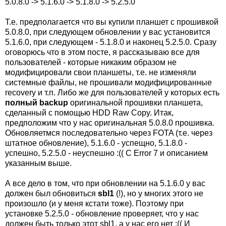
5.0.8.0 -> 5.1.6.0 -> 5.1.8.0 -> 5.2.5.0
Т.е. предполагается что вы купили планшет с прошивкой
5.0.8.0, при следующем обновлении у вас установится
5.1.6.0, при следующем - 5.1.8.0 и наконец 5.2.5.0. Сразу
оговорюсь что в этом посте, я рассказываю все для
пользователей - которые никаким образом не
модифицировали свои планшеты, т.е. не изменяли
системные файлы, не прошивали модифицированные
recovery и т.п. Либо же для пользователей у которых есть
полный backup
оригинальной прошивки планшета,
сделанный с помощью HDD Raw Copy. Итак,
предположим что у нас оригинальная 5.0.8.0 прошивка.
Обновляетмся последовательно через FOTA (т.е. через
штатное обновление), 5.1.6.0 - успещно, 5.1.8.0 -
успешно, 5.2.5.0 - неуспешно :(( С Error 7 и описанием
указанным выше.
А все дело в том, что при обновлении на 5.1.6.0 у вас
должен был обновиться
sbl1
(!), но у многих этого не
произошло (и у меня кстати тоже). Поэтому при
установке 5.2.5.0 - обновление проверяет, что у нас
должен быть только этот sbl1, а у нас его нет :(( И