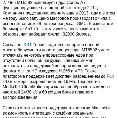
2. Чип MT6592 использует ядра Cortex-A7,
функционирующие на тактовой частоте до 2 ГГц.
Компания представила новинку еще в 2013 году и в этом
же году было запущено массовое производство чипа с
использованием 28-нм техпроцесса TSMC. В известном
бенчмарке AnTuTu, как мы уже успели заметить из
обзоров, чип набирает около ~32000 баллов.
Согласно
iXBT
, "производитель говорит о полной
масштабируемости нового процессора. MT6592 умеет
отключать некоторые процессорные ядра при
отсутствии большой нагрузки. Новинка может
похвастаться поддержкой воспроизведения видео в
формате Ultra HD и кодеков H.265 и VP9. Также
платформа поддерживает дисплей разрешением до Full
HD и камеры разрешением до 16 Мп. Технология
MediaTek ClearMotion призвана преобразовать видео с
частотой 24/30 к/с в 60 к/с для более плавного
воспроизведения.
Стоит отметить также поддержку технологии Miracast и
возможность интеграции с комбинированным