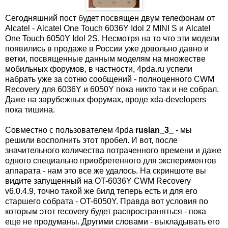
Сегодняшний пост будет посвящен двум телефонам от
Alcatel - Alcatel One Touch 6036Y Idol 2 MINI S и Alcatel
One Touch 6050Y Idol 2S. Несмотря на то что эти модели
появились в продаже в России уже довольно давно и
ветки, посвященные данным моделям на множестве
мобильных форумов, в частности, 4pda.ru успели
набрать уже за сотню сообщений - полноценного CWM
Recovery для 6036Y и 6050Y пока никто так и не собрал.
Даже на зарубежных форумах, вроде xda-developers
пока тишина.
Совместно с пользователем 4pda
ruslan_3_
- мы
решили восполнить этот пробел. И вот, после
значительного количества потраченного времени и даже
одного специально приобретенного для экспериментов
аппарата - нам это все же удалось. На скриншоте вы
видите запущенный на OT-6036Y CWM Recovery
v6.0.4.9, точно такой же билд теперь есть и для его
старшего собрата - OT-6050Y. Правда вот условия по
которым этот recovery будет распространяться - пока
еще не продуманы. Другими словами - выкладывать его