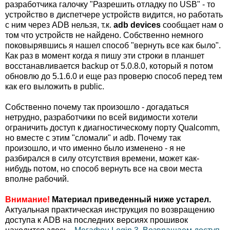
разработчика галочку "Разрешить отладку по USB" - то
устройство в диспетчере устройств видится, но работать
с ним через ADB нельзя, т.к.
adb devices
сообщает нам о
том что устройств не найдено. Собственно немного
поковырявшись я нашел способ "вернуть все как было".
Как раз в момент когда я пишу эти строки в планшет
восстанавливается backup от 5.0.8.0, который я потом
обновлю до 5.1.6.0 и еще раз проверю способ перед тем
как его выложить в public.
Собственно почему так произошло - догадаться
нетрудно, разработчики по всей видимости хотели
ограничить доступ к диагностическому порту Qualcomm,
но вместе с этим "сломали" и adb. Почему так
произошло, и что именно было изменено - я не
разбирался в силу отсутствия времени, может как-
нибудь потом, но способ вернуть все на свои места
вполне рабочий.
Внимание!
Материал приведенный ниже устарел.
Актуальная практическая инструкция по возвращению
доступа к ADB на последних версиях прошивок