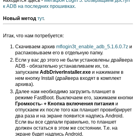
находится здесь -
Мегафон Login 3. Возвращаем доступ
к ADB на последних прошивках.
Новый метод
тут
.
Итак, что нам потребуется:
Скачиваем архив
mflogin3t_enable_adb_5.1.6.0.7z
и
распаковываем его в отдельную папку.
Если у вас до этого не были установлены драйвера
ADB - обязательно устанавливаем их, т.е.
запускаем
AdbDriverInstaller.exe
и нажимаем в
нем кнопку Install (драйвера входят в комплект
архива).
Далее нам необходимо загрузить планшет в
режиме FastBoot. Выключаем его, зажимаем кнопки
Громкость-
+ Кнопка включения питания
и
отпускаем их после того как планшет провибрирует
два раза и на экране появится надпись Android.
Если вы все сделали правильно, то планшет
должен остаться в этом же состоянии. Т.е. на
экране будет надпись Android.