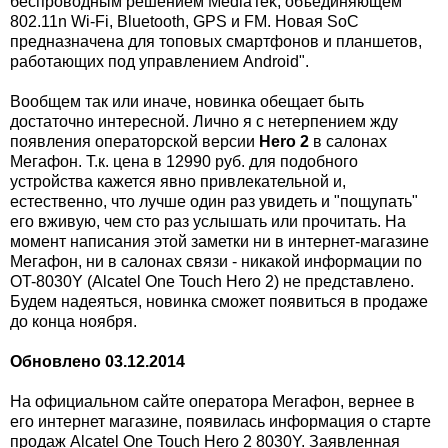
беспроводным решением MediaTek, объединяющем
802.11n Wi-Fi, Bluetooth, GPS и FM. Новая SoC
предназначена для топовых смартфонов и планшетов,
работающих под управлением Android".
Вообщем так или иначе, новинка обещает быть
достаточно интересной. Лично я с нетерпением жду
появления операторской версии
Hero 2
в салонах
Мегафон. Т.к. цена в 12990 руб. для подобного
устройства кажется явно привлекательной и,
естественно, что лучше один раз увидеть и "пощупать"
его вживую, чем сто раз услышать или прочитать. На
момент написания этой заметки ни в интернет-магазине
Мегафон, ни в салонах связи - никакой информации по
OT-8030Y (Alcatel One Touch Hero 2) не представлено.
Будем надеяться, новинка сможет появиться в продаже
до конца ноября.
Обновлено 03.12.2014
На официальном сайте оператора Мегафон, вернее в
его интернет магазине, появилась информация о старте
продаж Alcatel One Touch Hero 2 8030Y. Заявленная