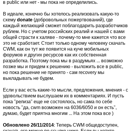
в public или нет - мы пока не определились.
В идеале, конечно бы хотелось реализовать какую-то
схему
donate
(добровольных пожертвований), где
каждый желающий сможет поблагодарить разработчиков
рублем. Но с учетом российских реалий и нашей с вами
общей страсти к халяве - почему-то мне кажется что все
это не сработает. Стоит только одному человеку скачать
CWM, как он тут же появится на куче мобильных
форумов и других ресурсов как их собственная
разработка. Поэтому пока мы в раздумьях ... возможно
позже мы и придем к решению - выложить все в public,
но пока решение не принято - сам recovery мы
выкладывать не будем.
Если у вас есть какие-то мысли, предложения, мнения - с
удовольствием выслушаем их в комментариях. И пусть
пока "релиза" еще не состоялось, но сама по себе
новость "да, cwm возможен на 6036/6050 и он есть",
думаю, будет приятна многим ... На этом пока все )
Обновлено 26/11/2014
: Теперь CWM общедоступен,
скачать его можно по ссылке ниже. Если вы хотите