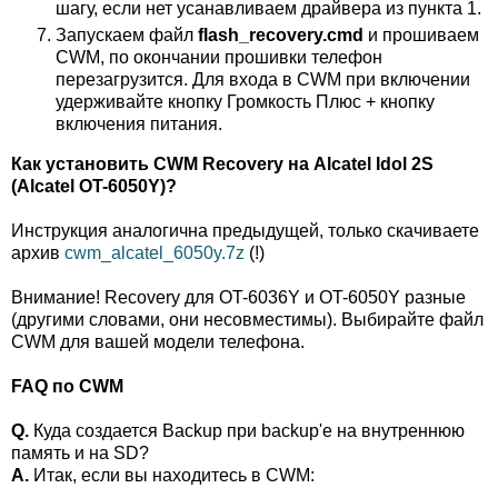
шагу, если нет усанавливаем драйвера из пункта 1.
Запускаем файл
flash_recovery.cmd
и прошиваем
CWM, по окончании прошивки телефон
перезагрузится. Для входа в CWM при включении
удерживайте кнопку Громкость Плюс + кнопку
включения питания.
Как установить CWM Recovery на Alcatel Idol 2S
(Alcatel OT-6050Y)?
Инструкция аналогична предыдущей, только скачиваете
архив
cwm_alcatel_6050y.7z
(!)
Внимание! Recovery для OT-6036Y и OT-6050Y разные
(другими словами, они несовместимы). Выбирайте файл
CWM для вашей модели телефона.
FAQ по CWM
Q.
Куда создается Backup при backup'е на внутреннюю
память и на SD?
A.
Итак, если вы находитесь в CWM: