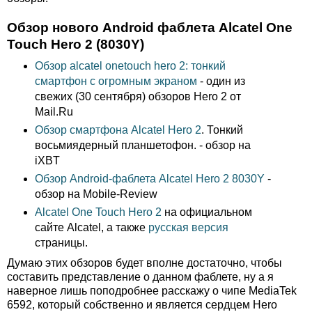
Обзор нового Android фаблета Alcatel One
Touch Hero 2 (8030Y)
Обзор alcatel onetouch hero 2: тонкий
смартфон с огромным экраном
- один из
свежих (30 сентября) обзоров Hero 2 от
Mail.Ru
Обзор смартфона Alcatel Hero 2
. Тонкий
восьмиядерный планшетофон. - обзор на
iXBT
Обзор Android-фаблета Alcatel Hero 2 8030Y
-
обзор на Mobile-Review
Alcatel One Touch Hero 2
на официальном
сайте Alcatel, а также
русская версия
страницы.
Думаю этих обзоров будет вполне достаточно, чтобы
составить представление о данном фаблете, ну а я
наверное лишь поподробнее расскажу о чипе MediaTek
6592, который собственно и является сердцем Hero