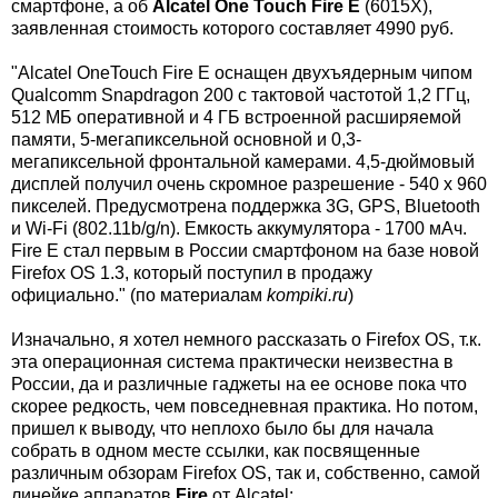
смартфоне, а об
Alcatel One Touch Fire E
(6015X),
заявленная стоимость которого составляет 4990 руб.
"Alcatel OneTouch Fire E оснащен двухъядерным чипом
Qualcomm Snapdragon 200 с тактовой частотой 1,2 ГГц,
512 МБ оперативной и 4 ГБ встроенной расширяемой
памяти, 5-мегапиксельной основной и 0,3-
мегапиксельной фронтальной камерами. 4,5-дюймовый
дисплей получил очень скромное разрешение - 540 х 960
пикселей. Предусмотрена поддержка 3G, GPS, Bluetooth
и Wi-Fi (802.11b/g/n). Емкость аккумулятора - 1700 мАч.
Fire E стал первым в России смартфоном на базе новой
Firefox OS 1.3, который поступил в продажу
официально." (по материалам
kompiki.ru
)
Изначально, я хотел немного рассказать о Firefox OS, т.к.
эта операционная система практически неизвестна в
России, да и различные гаджеты на ее основе пока что
скорее редкость, чем повседневная практика. Но потом,
пришел к выводу, что неплохо было бы для начала
собрать в одном месте ссылки, как посвященные
различным обзорам Firefox OS, так и, собственно, самой
линейке аппаратов
Fire
от Alcatel: