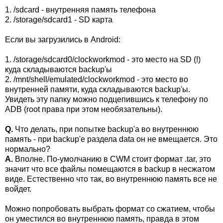
1. /sdcard - внутренняя память телефона
2. /storage/sdcard1 - SD карта
Если вы загрузились в Android:
1. /storage/sdcard0/clockworkmod - это место на SD (!)
куда складываются backup'ы
2. /mnt/shell/emulated/clockworkmod - это место во
внутренней памяти, куда складываются backup'ы.
Увидеть эту папку можно подцепившись к телефону по
ADB (root права при этом необязательны).
Q.
Что делать, при попытке backup'а во внутреннюю
память - при backup'е раздела data он не вмещается. Это
нормально?
A.
Вполне. По-умолчанию в CWM стоит формат .tar, это
значит что все файлы помещаются в backup в несжатом
виде. Естественно что так, во внутреннюю память все не
войдет.
Можно попробовать выбрать формат со сжатием, чтобы
он уместился во внутреннюю память, правда в этом