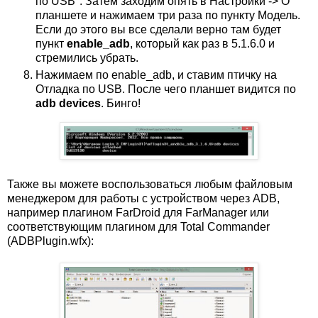
по USB". Затем заходим опять в Настройки -> О
планшете и нажимаем три раза по пункту Модель.
Если до этого вы все сделали верно там будет
пункт
enable_adb
, который как раз в 5.1.6.0 и
стремились убрать.
Нажимаем по enable_adb, и ставим птичку на
Отладка по USB. После чего планшет видится по
adb devices
. Бинго!
Также вы можете воспользоваться любым файловым
менеджером для работы с устройством через ADB,
например плагином FarDroid для FarManager или
соответствующим плагином для Total Commander
(ADBPlugin.wfx):