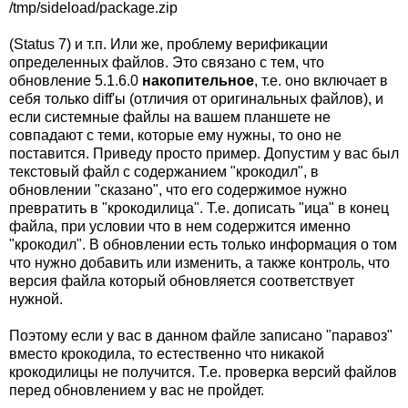
/tmp/sideload/package.zip
(Status 7) и т.п. Или же, проблему верификации
определенных файлов. Это связано с тем, что
обновление 5.1.6.0
накопительное
, т.е. оно включает в
себя только diff'ы (отличия от оригинальных файлов), и
если системные файлы на вашем планшете не
совпадают с теми, которые ему нужны, то оно не
поставится. Приведу просто пример. Допустим у вас был
текстовый файл с содержанием "крокодил", в
обновлении "сказано", что его содержимое нужно
превратить в "крокодилица". Т.е. дописать "ица" в конец
файла, при условии что в нем содержится именно
"крокодил". В обновлении есть только информация о том
что нужно добавить или изменить, а также контроль, что
версия файла который обновляется соответствует
нужной.
Поэтому если у вас в данном файле записано "паравоз"
вместо крокодила, то естественно что никакой
крокодилицы не получится. Т.е. проверка версий файлов
перед обновлением у вас не пройдет.