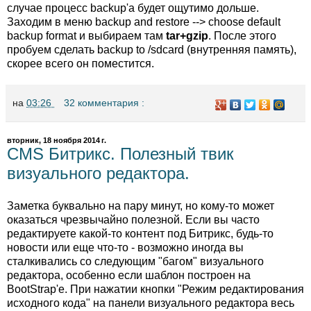
случае процесс backup'а будет ощутимо дольше.
Заходим в меню backup and restore --> choose default
backup format и выбираем там
tar+gzip
. После этого
пробуем сделать backup to /sdcard (внутренняя память),
скорее всего он поместится.
на
03:26
32 комментария :
вторник, 18 ноября 2014 г.
CMS Битрикс. Полезный твик
визуального редактора.
Заметка буквально на пару минут, но кому-то может
оказаться чрезвычайно полезной. Если вы часто
редактируете какой-то контент под Битрикс, будь-то
новости или еще что-то - возможно иногда вы
сталкивались со следующим "багом" визуального
редактора, особенно если шаблон построен на
BootStrap'е. При нажатии кнопки "Режим редактирования
исходного кода" на панели визуального редактора весь