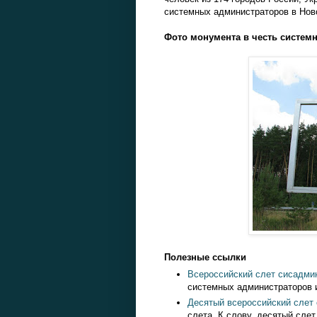
системных администраторов в Ново
Фото монумента в честь систем
Полезные ссылки
Всероссийский слет сисадми
системных администраторов 
Десятый всероссийский слет
слета. К слову, десятый сле