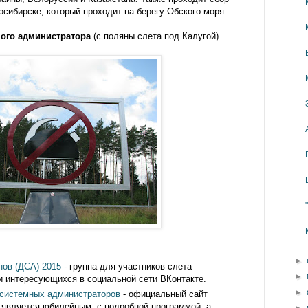
сибирске, который проходит на берегу Обского моря.
ного администратора
(с поляны слета под Калугой)
►
нов (ДСА) 2015
- группа для участников слета
►
и интересующихся в социальной сети ВКонтакте.
►
 системных администраторов
- официальный сайт
т является юбилейным, с подробной программой, а