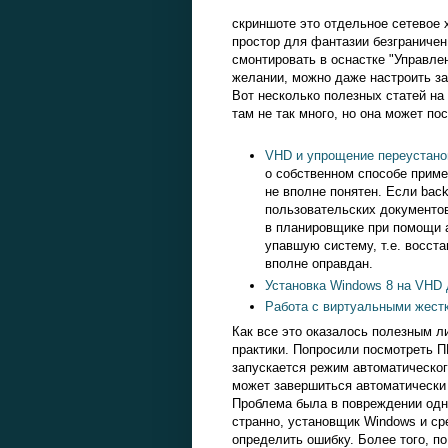
скриншоте это отдельное сетевое 
простор для фантазии безграниче
смонтировать в оснастке "Управле
желании, можно даже настроить за
Вот несколько полезных статей на
там не так много, но она может п
VHD и упрощение переустано
о собственном способе приме
не вполне понятен. Если back
пользовательских документов 
в планировщике при помощи а
упавшую систему, т.е. восста
вполне оправдан.
Установка Windows 8 на VHD 
Работа с виртуальными жест
Как все это оказалось полезным ли
практики. Попросили посмотреть П
запускается режим автоматическог
может завершиться автоматически 
Проблема была в повреждении одно
странно, установщик Windows и ср
определить ошибку. Более того, п