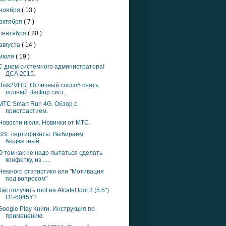
ноября
( 13 )
октября
( 7 )
сентября
( 20 )
августа
( 14 )
июля
( 19 )
С днем системного администратора!
ДСА 2015.
Disk2VHD. Отличный способ снять
полный Backup сист...
МТС Smart Run 4G. Обзор с
пристрастием.
Новости июля. Новинки от МТС.
SSL сертификаты. Выбираем
бюджетный.
О том как не надо пытаться сделать
конфетку, из .....
Немного статистики или "Мотивация
под вопросом"
Как получить root на Alcatel Idol 3 (5.5")
OT-6045Y?
Google Play Книги. Инструкция по
применению.