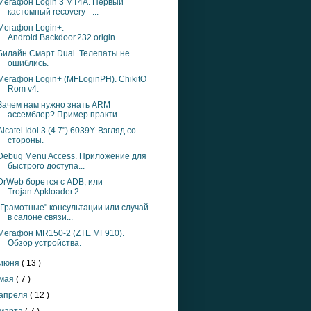
Мегафон Login 3 MT4A. Первый
кастомный recovery - ...
Мегафон Login+.
Android.Backdoor.232.origin.
Билайн Смарт Dual. Телепаты не
ошиблись.
Мегафон Login+ (MFLoginPH). ChikitO
Rom v4.
Зачем нам нужно знать ARM
ассемблер? Пример практи...
Alcatel Idol 3 (4.7") 6039Y. Взгляд со
стороны.
Debug Menu Access. Приложение для
быстрого доступа...
DrWeb борется с ADB, или
Trojan.Apkloader.2
"Грамотные" консультации или случай
в салоне связи...
Мегафон MR150-2 (ZTE MF910).
Обзор устройства.
июня
( 13 )
мая
( 7 )
апреля
( 12 )