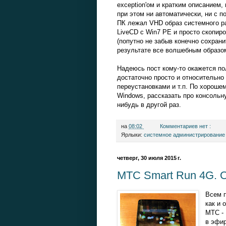
exception'ом и кратким описанием, 
при этом ни автоматически, ни с п
ПК лежал VHD образ системного ра
LiveCD с Win7 PE и просто скопи
(попутно не забыв конечно сохрани
результате все волшебным образом
Надеюсь пост кому-то окажется по
достаточно просто и относительно 
переустановками и т.п. По хороше
Windows, рассказать про консоль
нибудь в другой раз.
на
08:02
Комментариев нет :
Ярлыки:
системное администрировани
четверг, 30 июля 2015 г.
МТС Smart Run 4G. О
Всем п
как и 
МТС - 
в эфир