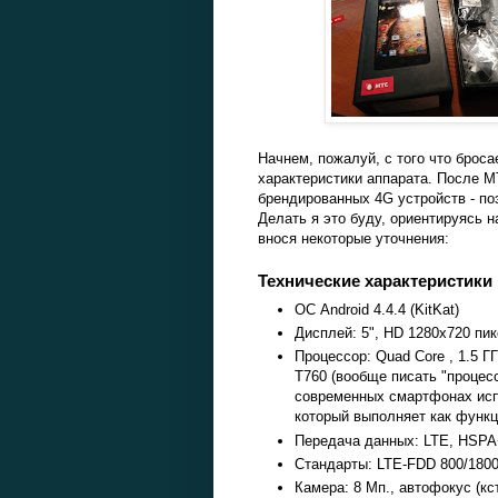
Начнем, пожалуй, с того что броса
характеристики аппарата. После М
брендированных 4G устройств - по
Делать я это буду, ориентируясь н
внося некоторые уточнения:
Технические характеристики
ОС Android 4.4.4 (KitKat)
Дисплей: 5", HD 1280x720 пик
Процессор: Quad Core , 1.5 
T760 (вообще писать "процесс
современных смартфонах испо
который выполняет как функц
Передача данных: LTE, HSP
Стандарты: LTE-FDD 800/180
Камера: 8 Мп., автофокус (к