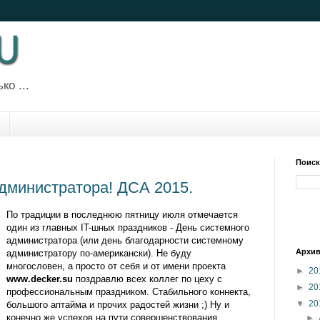
ко ...
Поиск
дминистратора! ДСА 2015.
По традиции в последнюю пятницу июля отмечается
один из главных IT-шных праздников - День системного
администратора (или день благодарности системному
Архив
администратору по-американски). Не буду
многословен, а просто от себя и от имени проекта
►
20
www.decker.su
поздравлю всех коллег по цеху с
►
20
профессиональным праздником. Стабильного коннекта,
▼
20
большого аптайма и прочих радостей жизни ;) Ну и
конечно же успехов на пути совершенствования
►