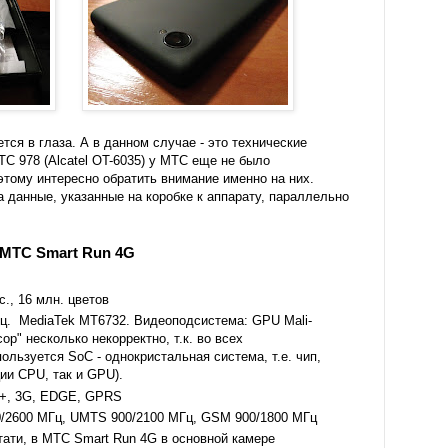
ется в глаза. А в данном случае - это технические
ТС 978 (Alcatel OT-6035) у МТС еще не было
этому интересно обратить внимание именно на них.
а данные, указанные на коробке к аппарату, параллельно
 МТС Smart Run 4G
с., 16 млн. цветов
ГГц. MediaTek MT6732. Видеоподсистема: GPU Mali-
ор" несколько некорректно, т.к. во всех
льзуется SoC - однокристальная система, т.е. чип,
ии CPU, так и GPU).
A+, 3G, EDGE, GPRS
0/2600 МГц, UMTS 900/2100 МГц, GSM 900/1800 МГц
стати, в МТС Smart Run 4G в основной камере