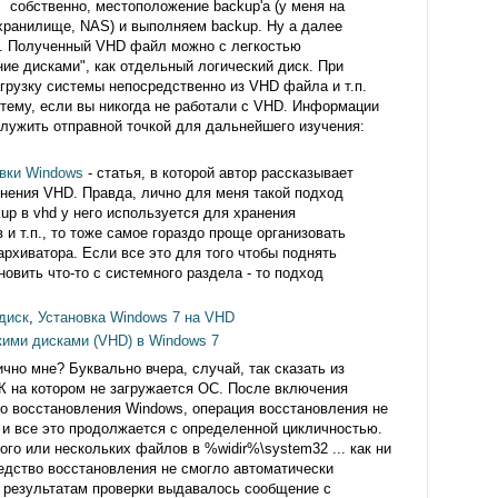
собственно, местоположение backup'а (у меня на
хранилище, NAS) и выполняем backup. Ну а далее
н. Полученный VHD файл можно с легкостью
ние дисками", как отдельный логический диск. При
грузку системы непосредственно из VHD файла и т.п.
 тему, если вы никогда не работали с VHD. Информации
ослужить отправной точкой для дальнейшего изучения:
вки Windows
- статья, в которой автор рассказывает
нения VHD. Правда, лично для меня такой подход
up в vhd у него используется для хранения
и т.п., то тоже самое гораздо проще организовать
рхиватора. Если все это для того чтобы поднять
новить что-то с системного раздела - то подход
диск
,
Установка Windows 7 на VHD
кими дисками (VHD) в Windows 7
чно мне? Буквально вчера, случай, так сказать из
К на котором не загружается ОС. После включения
о восстановления Windows, операция восстановления не
и все это продолжается с определенной цикличностью.
го или нескольких файлов в %widir%\system32 ... как ни
едство восстановления не смогло автоматически
о результатам проверки выдавалось сообщение с