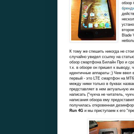
обзор 
бренд
действ
нескол
устано
второе
Blade 
неболь
К тому же спешить никогда не стоит
случайно увидел ссылку на статью
обзор смартфона Билайн Про и сра
т.к. в обзоре он пришел к выводу, 
идентичные аппараты ;) Чем ввел в
первый - это LTE смартфон на MT6
между ними только в буквах назван
представляет в нем актуальную и
написать ("чукча не читатель, чукч
написания обзора ему предоставил о
получилась откровенная дезинформ
Run 4G
и мы приступаем к его "пр