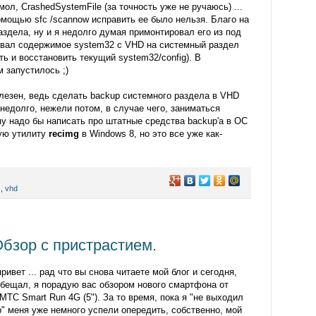
мол, CrashedSystemFile (за точность уже не ручаюсь) ...
омощью sfc /scannow исправить ее было нельзя. Благо на
здела, ну и я недолго думая примонтировал его из под
ровал содержимое system32 с VHD на системный раздел
ть и восстановить текущий system32/config). В
 запустилось ;)
лезен, ведь сделать backup системного раздела в VHD
недолго, нежели потом, в случае чего, заниматься
му надо бы написать про штатные средства backup'а в ОС
ную утилиту
recimg
в Windows 8, но это все уже как-
е
,
vhd
бзор с пристрастием.
ривет ... рад что вы снова читаете мой блог и сегодня,
обещал, я порадую вас обзором нового смартфона от
МТС Smart Run 4G (5"). За то время, пока я "не выходил
" меня уже немного успели опередить, собственно, мой