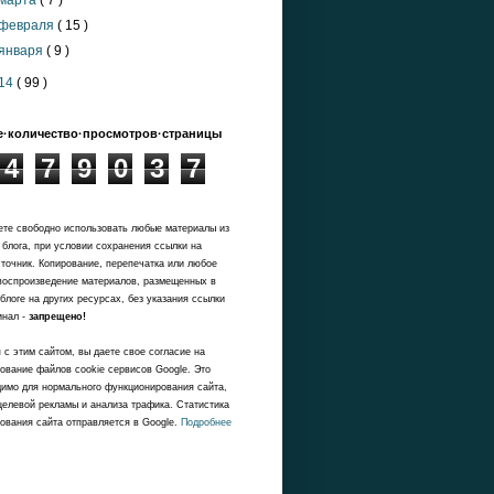
марта
( 7 )
февраля
( 15 )
января
( 9 )
14
( 99 )
·количество·просмотров·страницы
4
7
9
0
3
7
те свободно использовать любые материалы из
 блога, при условии сохранения ссылки на
точник. Копирование, перепечатка или любое
воспроизведение материалов, размещенных в
блоге на других ресурсах, без указания ссылки
инал -
запрещено!
 с этим сайтом, вы даете свое согласие на
ование файлов cookie сервисов Google. Это
имо для нормального функционирования сайта,
целевой рекламы и анализа трафика. Статистика
ования сайта отправляется в Google.
Подробнее