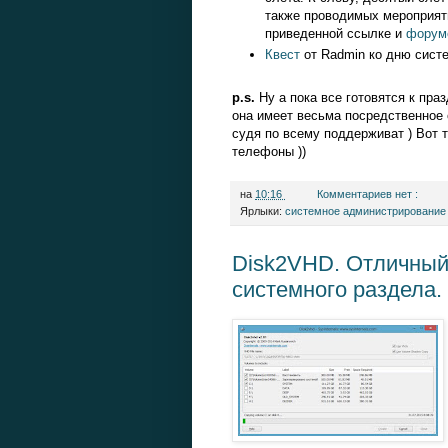
также проводимых мероприяти
приведенной ссылке и
форум
Квест
от Radmin ко дню систе
p.s.
Ну а пока все готовятся к пра
она имеет весьма посредственное
судя по всему поддерживат ) Вот 
телефоны ))
на
10:16
Комментариев нет :
Ярлыки:
системное администрирование
Disk2VHD. Отличный
системного раздела.