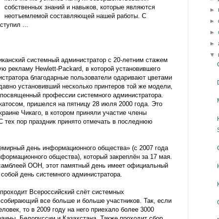
собственных знаний и навыков, которые являются
►
неотъемлемой составляющей нашей работы. С
►
ступил ...
►
►
▼
иканский системный администратор с 20-летним стажем
ю рекламу Hewlett-Packard, в которой установившего
истратора благодарные пользователи одаривают цветами
едавно установивший несколько принтеров той же модели,
 посвященный профессии системного администратора.
катосом, пришелся на пятницу 28 июля 2000 года. Это
краине Чикаго, в котором приняли участие члены
С тех пор праздник принято отмечать в последнюю
емирный день информационного общества» (с 2007 года
формационного общества), который закреплён за 17 мая.
самблеей ООН, этот памятный день имеет официальный
ь собой день системного администратора.
 проходит Всероссийский слёт системных
собирающий все больше и больше участников. Так, если
ловек, то в 2009 году на него приехало более 3000
раины, Белоруссии и Казахстана. Также проходит сбор