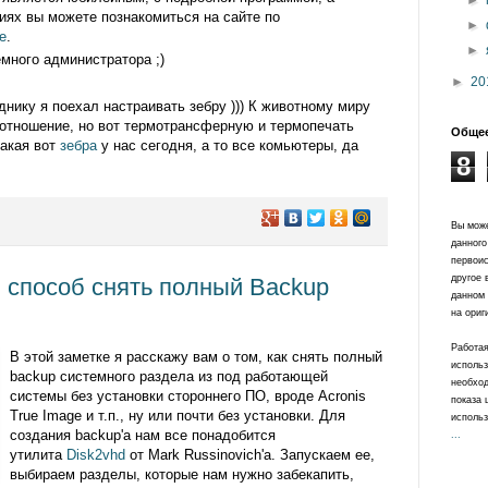
►
ях вы можете познакомиться на сайте по
►
е
.
►
много администратора ;)
►
20
зднику я поехал настраивать зебру ))) К животному миру
 отношение, но вот термотрансферную и термопечать
Общее
такая вот
зебра
у нас сегодня, а то все комьютеры, да
8
Вы може
данного
первоис
другое 
 способ снять полный Backup
данном 
на ориг
Работая
В этой заметке я расскажу вам о том, как снять полный
использ
backup системного раздела из под работающей
необход
системы без установки стороннего ПО, вроде Acronis
показа 
True Image и т.п., ну или почти без установки. Для
использ
создания backup'а нам все понадобится
...
утилита
Disk2vhd
от Mark Russinovich'а. Запускаем ее,
выбираем разделы, которые нам нужно забекапить,