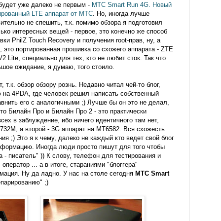
будет уже далеко не первым -
МТС Smart Run 4G. Новый
ированный LTE аппарат от МТС
. Но, иногда лучше
ительно не спешить, т.к. помимо обзора я подготовил
ько интересных вещей - первое, это конечно же способ
вки PhilZ Touch Recovery и получения root-прав, ну, а
, это портированная прошивка со схожего аппарата - ZTE
V2 Lite, специально для тех, кто не любит сток. Так что
шое ожидание, я думаю, того стоило.
, т.к. обзор обзору рознь. Недавно читал чей-то блог,
 на 4PDA, где человек решил написать собственный
внить его с аналогичными ;) Лучше бы он это не делал,
что Билайн Про и Билайн Про 2 - это практически
сех в заблуждение, ибо ничего идентичного там нет,
732M, а второй - 3G аппарат на MT6582. Вся схожесть
ия ;) Это я к чему, далеко не каждый кто ведет свой блог
нформацию. Иногда люди просто пишут для того чтобы
а - писатель" )) К слову, телефон для тестирования и
ператор ... а в итоге, стараниями "блоггера"
ация. Ну да ладно. У нас на столе сегодня
МТС Smart
епарированию" ;)