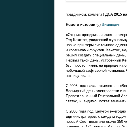
праздником, коллеги !
ДСА 2015
на
Немого истории
(с)
Википедия
«Отцом» праздника является амер
Тед Кекатос, увидевший журнальну
новые принтеры системного админ
и корзинками фруктов. Кекатос, н
решил создать специальный день,
Первый такой день, устроенный Ке
был просто пикник на природе на о
небольшой софтверной компании. 
пятницу июля.
С 2006 года начал отмечаться «Вс
Всемирный день электросвязи и ин
Провозглашённый Генеральной Ас
статус, и, видимо, может заменит
С 2006 года под Калугой ежегодно
администраторов, с каждым годом 
первый Слет посетило около 350 че
человек из 174 городов России, Ук