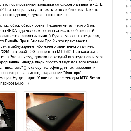
, это портированная прошивка со схожего аппарата - ZTE
►
V2 Lite, специально для тех, кто не любит сток. Так что
►
шое ожидание, я думаю, того стоило.
►
, т.к. обзор обзору рознь. Недавно читал чей-то блог,
►
 на 4PDA, где человек решил написать собственный
▼
внить его с аналогичными ;) Лучше бы он это не делал,
что Билайн Про и Билайн Про 2 - это практически
сех в заблуждение, ибо ничего идентичного там нет,
732M, а второй - 3G аппарат на MT6582. Вся схожесть
ия ;) Это я к чему, далеко не каждый кто ведет свой блог
нформацию. Иногда люди просто пишут для того чтобы
а - писатель" )) К слову, телефон для тестирования и
ператор ... а в итоге, стараниями "блоггера"
ация. Ну да ладно. У нас на столе сегодня
МТС Smart
епарированию" ;)