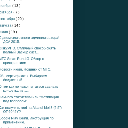
ноября
( 13 )
октября
( 7 )
сентября
( 20 )
августа
( 14 )
июля
( 19 )
С днем системного администратора!
ДСА 2015.
Disk2VHD. Отличный способ снять
полный Backup сист...
МТС Smart Run 4G. Обзор с
пристрастием.
Новости июля. Новинки от МТС.
SSL сертификаты. Выбираем
бюджетный.
О том как не надо пытаться сделать
конфетку, из .....
Немного статистики или "Мотивация
под вопросом"
Как получить root на Alcatel Idol 3 (5.5")
OT-6045Y?
Google Play Книги. Инструкция по
применению.