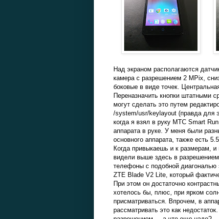
Над экраном располагаются датчи
камера с разрешением 2 MPix, сниз
боковые в виде точек. Центральная
Переназначить кнопки штатными ср
могут сделать это путем редактир
/system/usr/keylayout (правда для 
когда я взял в руку МТС Smart Ru
аппарата в руке. У меня были раз
основного аппарата, также есть 5.5
Когда привыкаешь и к размерам, и 
видели выше здесь в разрешением 1
телефоны с подобной диагональю 
ZTE Blade V2 Lite, который фактич
При этом он достаточно контрастны
хотелось бы, плюс, при ярком сол
присматриваться. Впрочем, в аппар
рассматривать это как недостаток
разрешением ... а что еще надо?