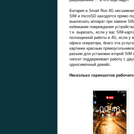
Батарея в Smart Run 4G несъемная
SIM и microSD находятся прямо п
выключать аппарат при замене SIM-
избежание повреждения устройства
т.е. вырезать, если у вас SIM-карт
полноценной работы в 4G, если у 
офисе оператора, благо эта услуга
картинке красным прямоугольником
разъем для установки второй SIM в
чипсет поддерживает работу с дв
односимочный девайс.
Несколько скриншотов рабочего 