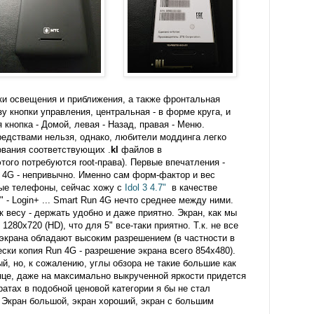
ки освещения и приближения, а также фронтальная
у кнопки управления, центральная - в форме круга, и
 кнопка - Домой, левая - Назад, правая - Меню.
едствами нельзя, однако, любители моддинга легко
ования соответствующих .
kl
файлов в
этого потребуются root-права). Первые впечатления -
n 4G - непривычно. Именно сам форм-фактор и вес
ные телефоны, сейчас хожу с
Idol 3 4.7"
в качестве
" - Login+ ... Smart Run 4G нечто среднее между ними.
к весу - держать удобно и даже приятно. Экран, как мы
280x720 (HD), что для 5" все-таки приятно. Т.к. не все
экрана обладают высоким разрешением (в частности в
ески копия Run 4G - разрешение экрана всего 854x480).
й, но, к сожалению, углы обзора не такие большие как
нце, даже на максимально выкрученной яркости придется
атах в подобной ценовой категории я бы не стал
. Экран большой, экран хороший, экран с большим