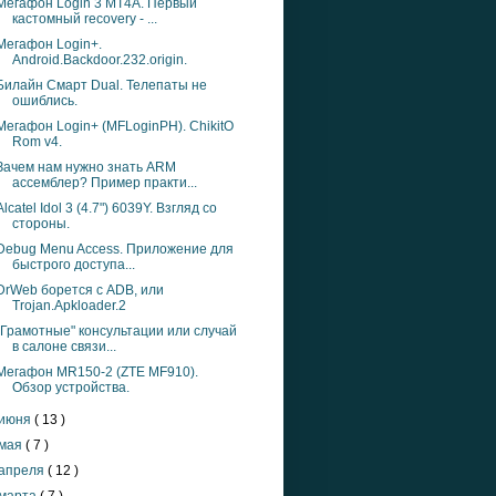
Мегафон Login 3 MT4A. Первый
кастомный recovery - ...
Мегафон Login+.
Android.Backdoor.232.origin.
Билайн Смарт Dual. Телепаты не
ошиблись.
Мегафон Login+ (MFLoginPH). ChikitO
Rom v4.
Зачем нам нужно знать ARM
ассемблер? Пример практи...
Alcatel Idol 3 (4.7") 6039Y. Взгляд со
стороны.
Debug Menu Access. Приложение для
быстрого доступа...
DrWeb борется с ADB, или
Trojan.Apkloader.2
"Грамотные" консультации или случай
в салоне связи...
Мегафон MR150-2 (ZTE MF910).
Обзор устройства.
июня
( 13 )
мая
( 7 )
апреля
( 12 )