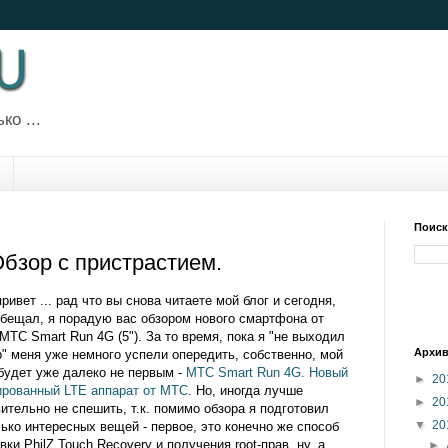
ко ...
Поиск
бзор с пристрастием.
ривет ... рад что вы снова читаете мой блог и сегодня,
обещал, я порадую вас обзором нового смартфона от
МТС Smart Run 4G (5"). За то время, пока я "не выходил
Архив
" меня уже немного успели опередить, собственно, мой
будет уже далеко не первым -
МТС Smart Run 4G. Новый
►
20
ированный LTE аппарат от МТС
. Но, иногда лучше
►
20
ительно не спешить, т.к. помимо обзора я подготовил
▼
20
ько интересных вещей - первое, это конечно же способ
вки PhilZ Touch Recovery и получения root-прав, ну, а
►