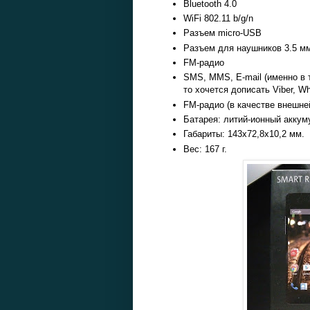
Bluetooth 4.0
WiFi 802.11 b/g/n
Разъем micro-USB
Разъем для наушников 3.5 м
FM-радио
SMS, MMS, E-mail (именно в 
то хочется дописать Viber, Wha
FM-радио (в качестве внешне
Батарея: литий-ионный аккуму
Габариты: 143x72,8x10,2 мм.
Вес: 167 г.