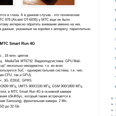
ется в глаза. А в данном случае - это технические
ТС 978 (Alcatel OT-6035) у МТС еще не было
этому интересно обратить внимание именно на них.
а данные, указанные на коробке к аппарату, параллельно
 МТС Smart Run 4G
с., 16 млн. цветов
ГГц. MediaTek MT6732. Видеоподсистема: GPU Mali-
ор" несколько некорректно, т.к. во всех
льзуется SoC - однокристальная система, т.е. чип,
ии CPU, так и GPU).
A+, 3G, EDGE, GPRS
0/2600 МГц, UMTS 900/2100 МГц, GSM 900/1800 МГц
стати, в МТС Smart Run 4G в основной камере
ения s5k4h5yc, который также встречается в
►
нии Samsung), фронтальная камера: 2 Мп.
►
oSD до 32 Gb
►