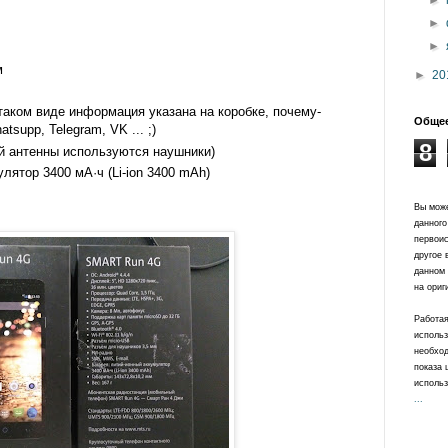
►
►
►
м
►
20
таком виде информация указана на коробке, почему-
Общее
tsupp, Telegram, VK ... ;)
8
й антенны используются наушники)
лятор 3400 мА·ч (Li-ion 3400 mAh)
Вы може
данного
первоис
другое 
данном 
на ориг
Работая
использ
необход
показа 
использ
...