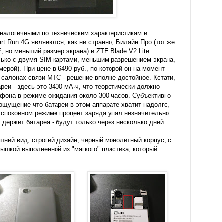
аналогичными по техническим характеристикам и
t Run 4G являеются, как ни странно, Билайн Про (тот же
E, но меньший размер экрана) и ZTE Blade V2 Lite
лько с двумя SIM-картами, меньшим разрешением экрана,
мерой). При цене в 6490 руб., по которой он на момент
в салонах связи МТС - решение вполне достойное. Кстати,
реи - здесь это 3400 мА·ч, что теоретически должно
тфона в режиме ожидания около 300 часов. Субъективно
 ощущение что батареи в этом аппарате хватит надолго,
о спокойном режиме процент заряда упал незначительно.
 держит батарея - будут только через несколько дней.
шний вид, строгий дизайн, черный монолитный корпус, с
рышкой выполненной из "мягкого" пластика, который