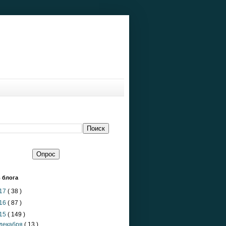
 блога
17
( 38 )
16
( 87 )
15
( 149 )
декабря
( 13 )