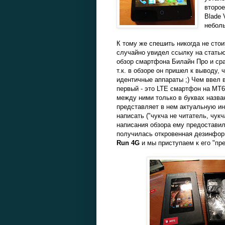
второе
Blade 
неболь
К тому же спешить никогда не стоит
случайно увидел ссылку на статью
обзор смартфона Билайн Про и сра
т.к. в обзоре он пришел к выводу, 
идентичные аппараты ;) Чем ввел в
первый - это LTE смартфон на MT6
между ними только в буквах назван
представляет в нем актуальную и
написать ("чукча не читатель, чукч
написания обзора ему предоставил о
получилась откровенная дезинформ
Run 4G
и мы приступаем к его "пр