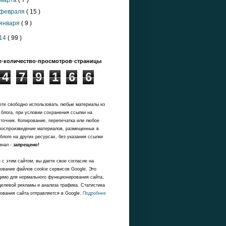
марта
( 7 )
февраля
( 15 )
января
( 9 )
14
( 99 )
·количество·просмотров·страницы
4
7
9
1
6
6
те свободно использовать любые материалы из
 блога, при условии сохранения ссылки на
точник. Копирование, перепечатка или любое
воспроизведение материалов, размещенных в
блоге на других ресурсах, без указания ссылки
инал -
запрещено!
 с этим сайтом, вы даете свое согласие на
ование файлов cookie сервисов Google. Это
имо для нормального функционирования сайта,
целевой рекламы и анализа трафика. Статистика
ования сайта отправляется в Google.
Подробнее