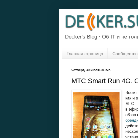
Decker's Blog · Об IT и не толь
Главная страница
Сообщество
четверг, 30 июля 2015 г.
МТС Smart Run 4G. О
Всем п
как и 
МТС - 
в эфир
обзор 
бренд
действ
нескол
устано