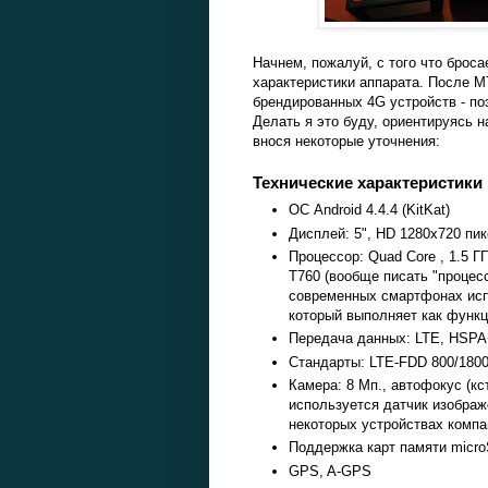
Начнем, пожалуй, с того что броса
характеристики аппарата. После М
брендированных 4G устройств - по
Делать я это буду, ориентируясь н
внося некоторые уточнения:
Технические характеристики
ОС Android 4.4.4 (KitKat)
Дисплей: 5", HD 1280x720 пик
Процессор: Quad Core , 1.5 
T760 (вообще писать "процесс
современных смартфонах испо
который выполняет как функц
Передача данных: LTE, HSP
Стандарты: LTE-FDD 800/180
Камера: 8 Мп., автофокус (к
используется датчик изображ
некоторых устройствах компа
Поддержка карт памяти micr
GPS, A-GPS