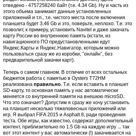
отведено - 4757258240 байт (т.е. 4.34 Gb). Ну и часть из
этого объема занимают данные установленных
приложений и т.п., т.е. чистого места после включения
планшета будет 3.46 Gb и это, поверьте, неплохо. Т.е. это
позволит, к примеру, установить Navitel и даже закачать
карту России во внутреннюю память (кстати, из
навигационного ПО предустановленными идут
Яндекс.Карты и Яндекс.Навигатор, которым можно
пользоваться сразу же из коробки, "онлайн", без
предварительной закачки карт).
Теперь о самом главном. В отличие от всех остальных
бюджеток работа с памятью в Oysters T72HM
реализована
правильно
. Т.е. если вставить в планшет
SD-карту, то основная память у нас автоматически
меняется со внутренней памяти на внешюю microSD.
Что это означает? Допустим я сразу же хочу установить
на планшет несколько тяжеловесных приложений или
игр. Я выбрал FIFA 2015 и Asphalt 8, ради проведения
теста. Обе игры, как известно, содержат дополнительный
контент, приблизительно по 1.5 Gb на каждую игру ... так
вот этот контент у вас автоматически (!) закачивается на