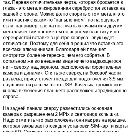
так. Первая отличительная черта, которая бросается в
глаза - это металлизированная серебристая вставка на
задней стороне. Можно долго спорить о том металл это
или пластик с каким-то "напылением", но на ощупь, и
если, например, слегка постучать ключами или другим
металлическим предметом по черному пластику и по
серебристой вставке в центре корпуса - звук будет
отличаться. Поэтому для себя я решил что вставка эта
все-таки алюминиевая. Благодаря ей планшет
смотрится более интересно, чем его собратья. В
остальном же во внешнем виде ничего выдающегося
нет - сверху, над экраном, расположены фронтальная
камера и динамик. Опять же сверху, на боковой части
разъема, присутствует гнездо для подключения 3.5 мм.
наушников и разъем micro-USB. Качелька громкости и
кнопка включения планшета расположены традиционно
справа.
На задней панели сверху разместились основная
камера с разрешением 2 MPix и светодиод вспышки.
Надо отметить что расположены они как раз на крышке,
которая закрывает отсек для установки SIM-карт и карты
microSD. Симкарты в планшете имеют форм-фактор