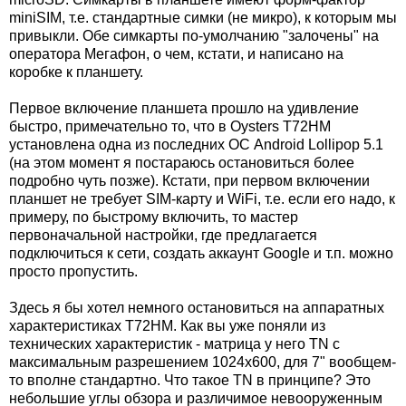
miniSIM, т.е. стандартные симки (не микро), к которым мы
привыкли. Обе симкарты по-умолчанию "залочены" на
оператора Мегафон, о чем, кстати, и написано на
коробке к планшету.
Первое включение планшета прошло на удивление
быстро, примечательно то, что в Oysters T72HM
установлена одна из последних ОС Android Lollipop 5.1
(на этом момент я постараюсь остановиться более
подробно чуть позже). Кстати, при первом включении
планшет не требует SIM-карту и WiFi, т.е. если его надо, к
примеру, по быстрому включить, то мастер
первоначальной настройки, где предлагается
подключиться к сети, создать аккаунт Google и т.п. можно
просто пропустить.
Здесь я бы хотел немного остановиться на аппаратных
характеристиках T72HM. Как вы уже поняли из
технических характеристик - матрица у него TN с
максимальным разрешением 1024x600, для 7" вообщем-
то вполне стандартно. Что такое TN в принципе? Это
небольшие углы обзора и различимое невооруженным