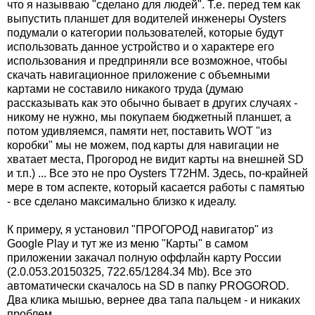
что я назывваю "сделано для людей". Т.е. перед тем как
выпустить планшет для водителей инженеры Oysters
подумали о категории пользователей, которые будут
использовать данное устройство и о характере его
использования и предприняли все возможное, чтобы
скачать навигационное приложение с объемными
картами не составило никакого труда (думаю
рассказывать как это обычно бывает в других случаях -
никому не нужно, мы покупаем бюджетный планшет, а
потом удивляемся, памяти нет, поставить WOT "из
коробки" мы не можем, под карты для навигации не
хватает места, Прогород не видит карты на внешней SD
и т.п.) ... Все это не про Oysters T72HM. Здесь, по-крайней
мере в том аспекте, который касается работы с памятью
- все сделано максимально близко к идеалу.
К примеру, я установил "ПРОГОРОД навигатор" из
Google Play и тут же из меню "Карты" в самом
приложении закачал полную оффлайн карту России
(2.0.053.20150325, 722.65/1284.34 Mb). Все это
автоматически скачалось на SD в папку PROGOROD.
Два клика мышью, вернее два тапа пальцем - и никаких
проблем.