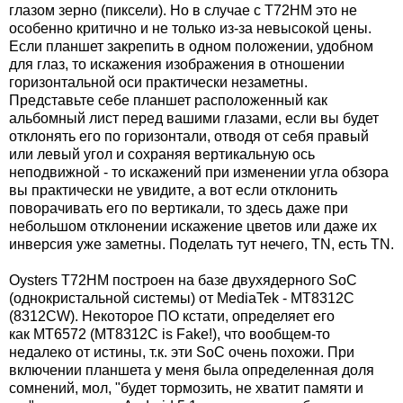
глазом зерно (пиксели). Но в случае с T72HM это не
особенно критично и не только из-за невысокой цены.
Если планшет закрепить в одном положении, удобном
для глаз, то искажения изображения в отношении
горизонтальной оси практически незаметны.
Представьте себе планшет расположенный как
альбомный лист перед вашими глазами, если вы будет
отклонять его по горизонтали, отводя от себя правый
или левый угол и сохраняя вертикальную ось
неподвижной - то искажений при изменении угла обзора
вы практически не увидите, а вот если отклонить
поворачивать его по вертикали, то здесь даже при
небольшом отклонении искажение цветов или даже их
инверсия уже заметны. Поделать тут нечего, TN, есть TN.
Oysters T72HM построен на базе двухядерного SoC
(однокристальной системы) от MediaTek - MT8312C
(8312CW). Некоторое ПО кстати, определяет его
как MT6572 (MT8312C is Fake!), что вообщем-то
недалеко от истины, т.к. эти SoC очень похожи. При
включении планшета у меня была определенная доля
сомнений, мол, "будет тормозить, не хватит памяти и