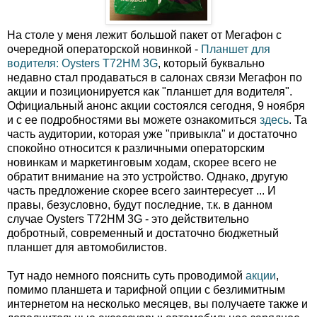
На столе у меня лежит большой пакет от Мегафон с
очередной операторской новинкой -
Планшет для
водителя: Oysters T72HM 3G
, который буквально
недавно стал продаваться в салонах связи Мегафон по
акции и позиционируется как "планшет для водителя".
Официальный анонс акции состоялся сегодня, 9 ноября
и с ее подробностями вы можете ознакомиться
здесь
. Та
часть аудитории, которая уже "привыкла" и достаточно
спокойно относится к различными операторским
новинкам и маркетинговым ходам, скорее всего не
обратит внимание на это устройство. Однако, другую
часть предложение скорее всего заинтересует ... И
правы, безусловно, будут последние, т.к. в данном
случае Oysters T72HM 3G - это действительно
добротный, современный и достаточно бюджетный
планшет для автомобилистов.
Тут надо немного пояснить суть проводимой
акции
,
помимо планшета и тарифной опции с безлимитным
интернетом на несколько месяцев, вы получаете также и