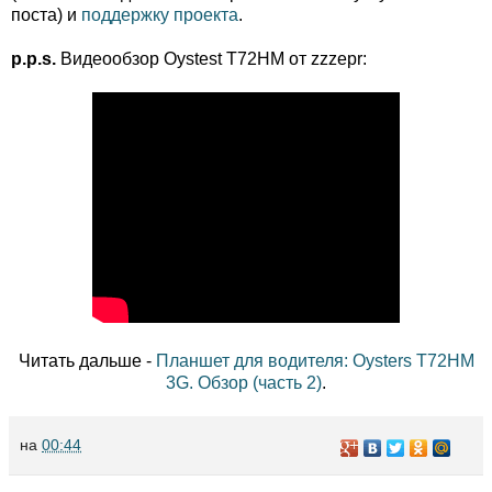
поста) и
поддержку проекта
.
p.p.s.
Видеообзор Oystest T72HM от zzzepr:
Читать дальше -
Планшет для водителя: Oysters T72HM
3G. Обзор (часть 2)
.
на
00:44