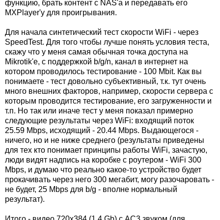
функцию, брать контент с NAS'а и передавать его
MXPlayer'у для проигрывания.
Для начала синтетический тест скорости WiFi - через
SpeedTest. Для того чтобы лучше понять условия теста,
скажу что у меня самая обычная точка доступа на
Mikrotik'е, с поддержкой b/g/n, канал в интернет на
котором проводилось тестирование - 100 Mbit. Как вы
понимаете - тест довольно субъективный, т.к. тут очень
много внешних факторов, например, скорости сервера с
которым проводится тестирование, его загруженности и
т.п. Но так или иначе тест у меня показал примерно
следующие результаты через WiFi: входящий поток
25.59 Mbps, исходящий - 20.44 Mbps. Выдающегося -
ничего, но и не ниже среднего (результаты приведены
для тех кто понимает принципы работы WiFi, зачастую,
люди видят надпись на коробке с роутером - WiFi 300
Mbps, и думаю что реально какое-то устройство будет
прокачивать через него 300 мегабит, могу разочаровать -
не будет, 25 Mbps для b/g - вполне нормальный
результат).
Итого - видео 720x384 (1.4 Gb) с AC3 звуком (для