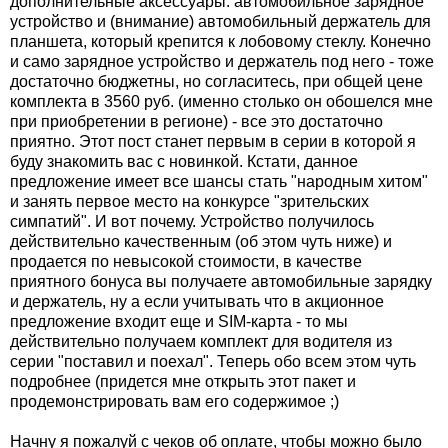
дополнительные аксессуары: автомобильное зарядное
устройство и (внимание) автомобильный держатель для
планшета, который крепится к лобовому стеклу. Конечно
и само зарядное устройство и держатель под него - тоже
достаточно бюджетны, но согласитесь, при общей цене
комплекта в 3560 руб. (именно столько он обошелся мне
при приобретении в регионе) - все это достаточно
приятно. Этот пост станет первым в серии в которой я
буду знакомить вас с новинкой. Кстати, данное
предложение имеет все шансы стать "народным хитом"
и занять первое место на конкурсе "зрительских
симпатий". И вот почему. Устройство получилось
действительно качественным (об этом чуть ниже) и
продается по невысокой стоимости, в качестве
приятного бонуса вы получаете автомобильные зарядку
и держатель, ну а если учитывать что в акционное
предложение входит еще и SIM-карта - то мы
действительно получаем комплект для водителя из
серии "поставил и поехал". Теперь обо всем этом чуть
подробнее (придется мне открыть этот пакет и
продемонстрировать вам его содержимое ;)
Начну я пожалуй с чеков об оплате, чтобы можно было